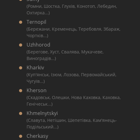
(Ромни, Шостка, Глухів, Конотоп, Лебедин,
Охтирка...)
Ternopil
(Бережани, Кременець, Теребовля, Збараж,
Чортків...)
Uzhhorod
(Берегове, Хуст, Свалява, Мукачеве,
Виноградів...)
Kharkiv
(Куп'янськ, Ізюм, Лозова, Первомайський,
Чугуїв...)
Kherson
(Скадовськ, Олешки, Нова Каховка, Каховка,
Генічеськ...)
Khmelnytskyi
(Славута, Нетішин, Шепетівка, Кам'янець-
Подільський...)
Cherkasy