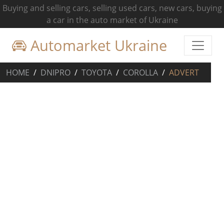
Buying and selling cars, selling used cars, new cars, buying
a car in the auto market of Ukraine
Automarket Ukraine
HOME
DNIPRO
TOYOTA
COROLLA
ADVERT