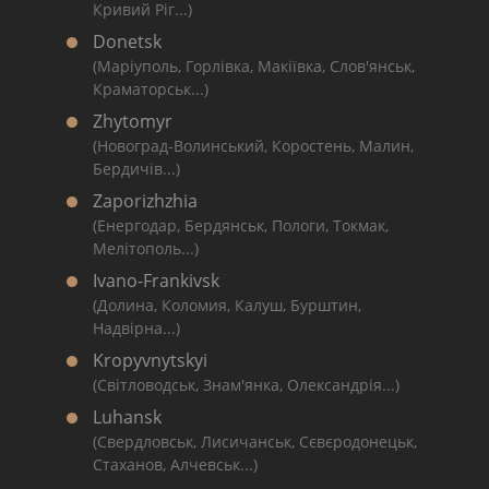
Кривий Ріг...)
Donetsk
(Маріуполь, Горлівка, Макіївка, Слов'янськ,
Краматорськ...)
Zhytomyr
(Новоград-Волинський, Коростень, Малин,
Бердичів...)
Zaporizhzhia
(Енергодар, Бердянськ, Пологи, Токмак,
Мелітополь...)
Ivano-Frankivsk
(Долина, Коломия, Калуш, Бурштин,
Надвірна...)
Kropyvnytskyi
(Світловодськ, Знам'янка, Олександрія...)
Luhansk
(Свердловськ, Лисичанськ, Сєвєродонецьк,
Стаханов, Алчевськ...)