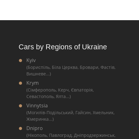
Cars by Regions of Ukraine
Kyiv
(Бориспіль, Біла Церква, Бровари, Фастів,
Вишневе...)
Krym
(Сімферополь, Керч, Євпаторія,
Севастополь, Ялта...)
Vinnytsia
(Могилів-Подільський, Гайсин, Хмельник,
Жмеринка...)
Dnipro
(Нікополь, Павлоград, Дніпродзержинськ,