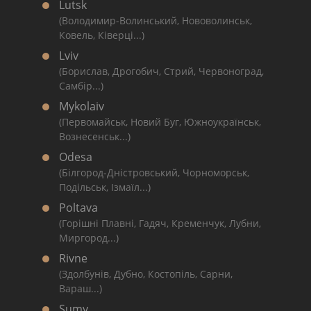
Lutsk
(Володимир-Волинський, Нововолинськ,
Ковель, Ківерці...)
Lviv
(Борислав, Дрогобич, Стрий, Червоноград,
Самбір...)
Mykolaiv
(Первомайськ, Новий Буг, Южноукраїнськ,
Вознесенськ...)
Odesa
(Білгород-Дністровський, Чорноморськ,
Подільськ, Ізмаїл...)
Poltava
(Горішні Плавні, Гадяч, Кременчук, Лубни,
Миргород...)
Rivne
(Здолбунів, Дубно, Костопіль, Сарни,
Вараш...)
Sumy