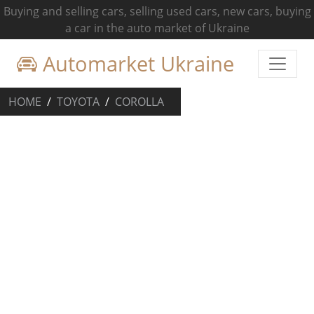
Buying and selling cars, selling used cars, new cars, buying
a car in the auto market of Ukraine
Automarket Ukraine
HOME
TOYOTA
COROLLA