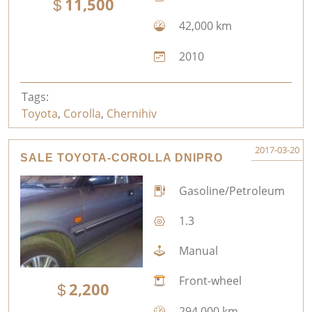
11,500
42,000 km
2010
Tags:
Toyota
,
Corolla
,
Chernihiv
2017-03-20
SALE TOYOTA-COROLLA DNIPRO
Gasoline/Petroleum
1.3
Manual
Front-wheel
2,200
294,000 km