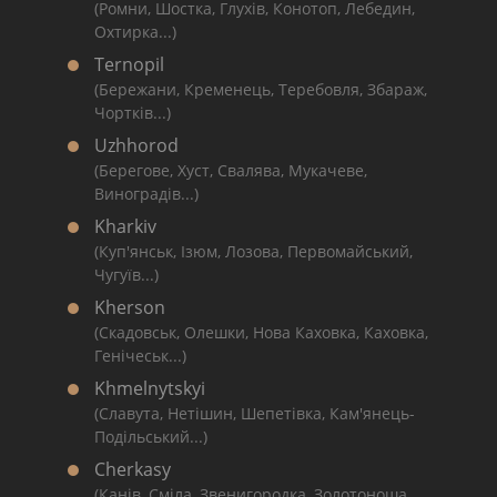
(Ромни, Шостка, Глухів, Конотоп, Лебедин,
Охтирка...)
Ternopil
(Бережани, Кременець, Теребовля, Збараж,
Чортків...)
Uzhhorod
(Берегове, Хуст, Свалява, Мукачеве,
Виноградів...)
Kharkiv
(Куп'янськ, Ізюм, Лозова, Первомайський,
Чугуїв...)
Kherson
(Скадовськ, Олешки, Нова Каховка, Каховка,
Генічеськ...)
Khmelnytskyi
(Славута, Нетішин, Шепетівка, Кам'янець-
Подільський...)
Cherkasy
(Канів, Сміла, Звенигородка, Золотоноша,