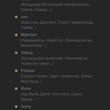
(Володимир-Волинський, Нововолинськ,
Ковель, Ківерці...)
Lviv
(Борислав, Дрогобич, Стрий, Червоноград,
Самбір...)
Mykolaiv
(Первомайськ, Новий Буг, Южноукраїнськ,
Вознесенськ...)
Odesa
(Білгород-Дністровський, Чорноморськ,
Подільськ, Ізмаїл...)
Poltava
(Горішні Плавні, Гадяч, Кременчук, Лубни,
Миргород...)
Rivne
(Здолбунів, Дубно, Костопіль, Сарни,
Вараш...)
Sumy