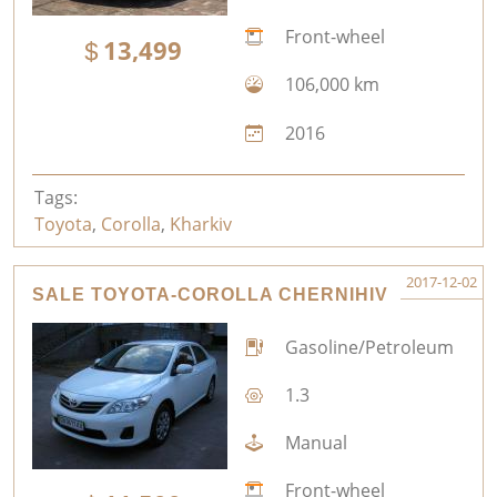
Front-wheel
13,499
106,000 km
2016
Tags:
Toyota
,
Corolla
,
Kharkiv
2017-12-02
SALE TOYOTA-COROLLA CHERNIHIV
Gasoline/Petroleum
1.3
Manual
Front-wheel