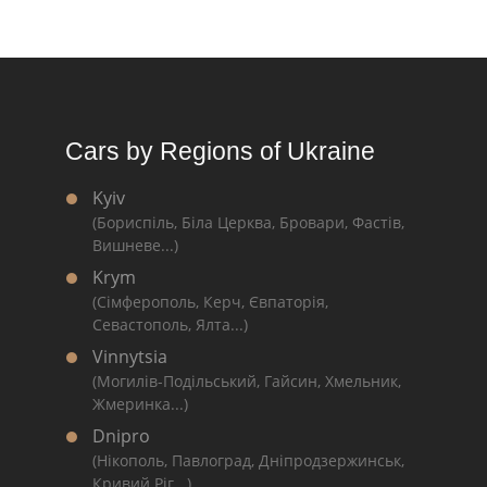
Cars by Regions of Ukraine
Kyiv
(Бориспіль, Біла Церква, Бровари, Фастів,
Вишневе...)
Krym
(Сімферополь, Керч, Євпаторія,
Севастополь, Ялта...)
Vinnytsia
(Могилів-Подільський, Гайсин, Хмельник,
Жмеринка...)
Dnipro
(Нікополь, Павлоград, Дніпродзержинськ,
Кривий Ріг...)