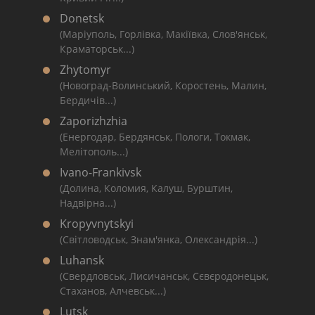
Donetsk
(Маріуполь, Горлівка, Макіївка, Слов'янськ,
Краматорськ...)
Zhytomyr
(Новоград-Волинський, Коростень, Малин,
Бердичів...)
Zaporizhzhia
(Енергодар, Бердянськ, Пологи, Токмак,
Мелітополь...)
Ivano-Frankivsk
(Долина, Коломия, Калуш, Бурштин,
Надвірна...)
Kropyvnytskyi
(Світловодськ, Знам'янка, Олександрія...)
Luhansk
(Свердловськ, Лисичанськ, Сєвєродонецьк,
Стаханов, Алчевськ...)
Lutsk