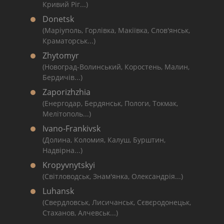
Кривий Ріг...)
Donetsk
(Маріуполь, Горлівка, Макіївка, Слов'янськ,
Краматорськ...)
Zhytomyr
(Новоград-Волинський, Коростень, Малин,
Бердичів...)
Zaporizhzhia
(Енергодар, Бердянськ, Пологи, Токмак,
Мелітополь...)
Ivano-Frankivsk
(Долина, Коломия, Калуш, Бурштин,
Надвірна...)
Kropyvnytskyi
(Світловодськ, Знам'янка, Олександрія...)
Luhansk
(Свердловськ, Лисичанськ, Сєвєродонецьк,
Стаханов, Алчевськ...)