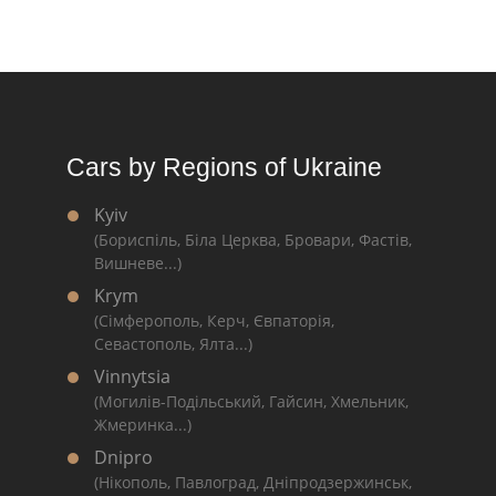
Cars by Regions of Ukraine
Kyiv
(Бориспіль, Біла Церква, Бровари, Фастів,
Вишневе...)
Krym
(Сімферополь, Керч, Євпаторія,
Севастополь, Ялта...)
Vinnytsia
(Могилів-Подільський, Гайсин, Хмельник,
Жмеринка...)
Dnipro
(Нікополь, Павлоград, Дніпродзержинськ,