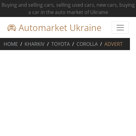
Buying and selling cars, selling used cars, new cars, buying
a car in the auto market of Ukraine
Automarket Ukraine
HOME
KHARKIV
TOYOTA
COROLLA
ADVERT