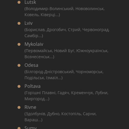
Lutsk
(Володимир-Волинський, Нововолинськ,
Ковель, Ківерці...)
Lviv
(Борислав, Дрогобич, Стрий, Червоноград,
Самбір...)
Mykolaiv
(Первомайськ, Новий Буг, Южноукраїнськ,
Вознесенськ...)
Odesa
(Білгород-Дністровський, Чорноморськ,
Подільськ, Ізмаїл...)
Poltava
(Горішні Плавні, Гадяч, Кременчук, Лубни,
Миргород...)
Rivne
(Здолбунів, Дубно, Костопіль, Сарни,
Вараш...)
Sumy