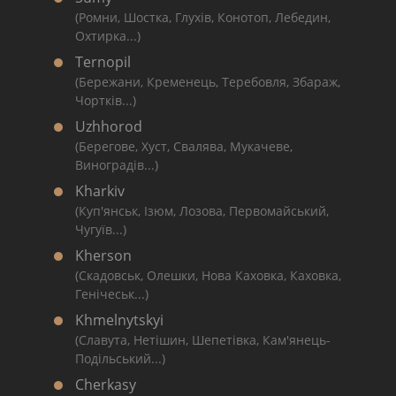
(Ромни, Шостка, Глухів, Конотоп, Лебедин,
Охтирка...)
Ternopil
(Бережани, Кременець, Теребовля, Збараж,
Чортків...)
Uzhhorod
(Берегове, Хуст, Свалява, Мукачеве,
Виноградів...)
Kharkiv
(Куп'янськ, Ізюм, Лозова, Первомайський,
Чугуїв...)
Kherson
(Скадовськ, Олешки, Нова Каховка, Каховка,
Генічеськ...)
Khmelnytskyi
(Славута, Нетішин, Шепетівка, Кам'янець-
Подільський...)
Cherkasy