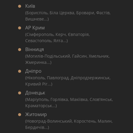
Київ
(Бориспіль, Біла Церква, Бровари, Фастів,
Вишневе...)
АР Крим
(Сімферополь, Керч, Євпаторія,
Севастополь, Ялта...)
Вінниця
(Могилів-Подільський, Гайсин, Хмельник,
Жмеринка...)
Дніпро
(Нікополь, Павлоград, Дніпродзержинськ,
Кривий Ріг...)
Донецьк
(Маріуполь, Горлівка, Макіївка, Слов'янськ,
Краматорськ...)
Житомир
(Новоград-Волинський, Коростень, Малин,
Бердичів...)