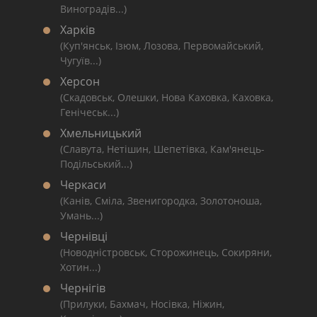
Виноградів...)
Харків
(Куп'янськ, Ізюм, Лозова, Первомайський,
Чугуїв...)
Херсон
(Скадовськ, Олешки, Нова Каховка, Каховка,
Генічеськ...)
Хмельницький
(Славута, Нетішин, Шепетівка, Кам'янець-
Подільський...)
Черкаси
(Канів, Сміла, Звенигородка, Золотоноша,
Умань...)
Чернівці
(Новодністровськ, Сторожинець, Сокиряни,
Хотин...)
Чернігів
(Прилуки, Бахмач, Носівка, Ніжин,