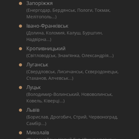
Запоріжжя
(Енергодар, Бердянськ, Пологи, Токмак,
Мелітополь...)
Івано-Франківськ
(Долина, Коломия, Калуш, Бурштин,
Надвірна...)
Кропивницький
(Світловодськ, Знам'янка, Олександрія...)
Луганськ
(Свердловськ, Лисичанськ, Сєвєродонецьк,
Стаханов, Алчевськ...)
Луцьк
(Володимир-Волинський, Нововолинськ,
Ковель, Ківерці...)
Львів
(Борислав, Дрогобич, Стрий, Червоноград,
Самбір...)
Миколаїв