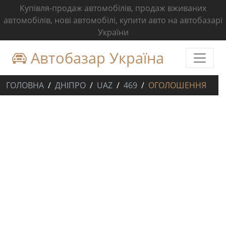
Купівля-продаж автомобілів, продаж вживаних
автомобілів, нові автомобілі, купити авто на автобазарі
України
Автобазар Україна
ГОЛОВНА
ДНІПРО
UAZ
469
ОГОЛОШЕННЯ