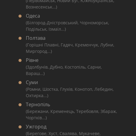
(Первомайськ, Новий Буг, Южноукраїнськ,
Вознесенськ...)
Одеса
(Білгород-Дністровський, Чорноморськ,
Подільськ, Ізмаїл...)
Полтава
(Горішні Плавні, Гадяч, Кременчук, Лубни,
Миргород...)
Рівне
(Здолбунів, Дубно, Костопіль, Сарни,
Вараш...)
Суми
(Ромни, Шостка, Глухів, Конотоп, Лебедин,
Охтирка...)
Тернопіль
(Бережани, Кременець, Теребовля, Збараж,
Чортків...)
Ужгород
(Берегове, Хуст, Свалява, Мукачеве,