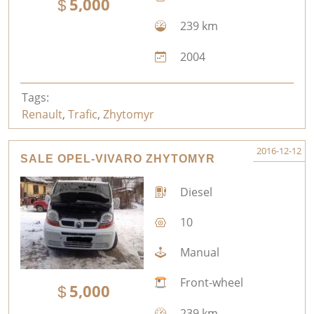
5,000
239 km
2004
Tags:
Renault
,
Trafic
,
Zhytomyr
2016-12-12
SALE OPEL-VIVARO ZHYTOMYR
Diesel
10
Manual
Front-wheel
5,000
239 km