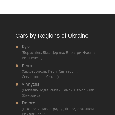
Cars by Regions of Ukraine
Kyiv
(Бориспіль, Біла Церква, Бровари, Фастів,
Вишневе...)
Krym
(Сімферополь, Керч, Євпаторія,
Севастополь, Ялта...)
Vinnytsia
(Могилів-Подільський, Гайсин, Хмельник,
Жмеринка...)
Dnipro
(Нікополь, Павлоград, Дніпродзержинськ,
Кривий Ріг...)