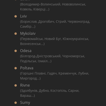
(Володимир-Волинський, Нововолинськ,
Ковель, Ківерці...)
Lviv
(Борислав, Дрогобич, Стрий, Червоноград,
Самбір...)
Mykolaiv
(Первомайськ, Новий Буг, Южноукраїнськ,
Вознесенськ...)
Odesa
(Білгород-Дністровський, Чорноморськ,
Подільськ, Ізмаїл...)
Poltava
(Горішні Плавні, Гадяч, Кременчук, Лубни,
Миргород...)
Rivne
(Здолбунів, Дубно, Костопіль, Сарни,
Вараш...)
Sumy