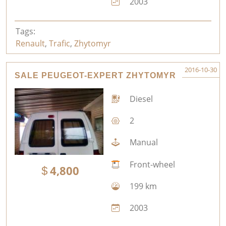
2003
Tags:
Renault
,
Trafic
,
Zhytomyr
2016-10-30
SALE PEUGEOT-EXPERT ZHYTOMYR
Diesel
2
Manual
Front-wheel
4,800
199 km
2003