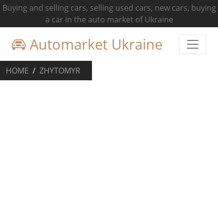
Buying and selling cars, selling used cars, new cars, buying
a car in the auto market of Ukraine
Automarket Ukraine
HOME
ZHYTOMYR