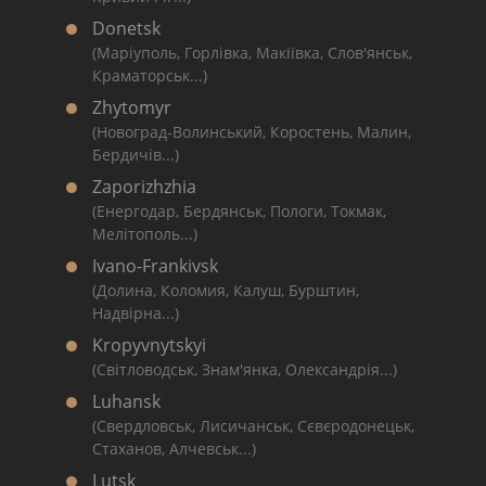
Donetsk
(Маріуполь, Горлівка, Макіївка, Слов'янськ,
Краматорськ...)
Zhytomyr
(Новоград-Волинський, Коростень, Малин,
Бердичів...)
Zaporizhzhia
(Енергодар, Бердянськ, Пологи, Токмак,
Мелітополь...)
Ivano-Frankivsk
(Долина, Коломия, Калуш, Бурштин,
Надвірна...)
Kropyvnytskyi
(Світловодськ, Знам'янка, Олександрія...)
Luhansk
(Свердловськ, Лисичанськ, Сєвєродонецьк,
Стаханов, Алчевськ...)
Lutsk