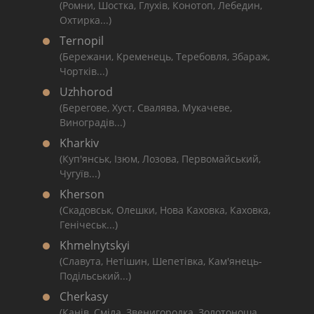
(Ромни, Шостка, Глухів, Конотоп, Лебедин,
Охтирка...)
Ternopil
(Бережани, Кременець, Теребовля, Збараж,
Чортків...)
Uzhhorod
(Берегове, Хуст, Свалява, Мукачеве,
Виноградів...)
Kharkiv
(Куп'янськ, Ізюм, Лозова, Первомайський,
Чугуїв...)
Kherson
(Скадовськ, Олешки, Нова Каховка, Каховка,
Генічеськ...)
Khmelnytskyi
(Славута, Нетішин, Шепетівка, Кам'янець-
Подільський...)
Cherkasy
(Канів, Сміла, Звенигородка, Золотоноша,