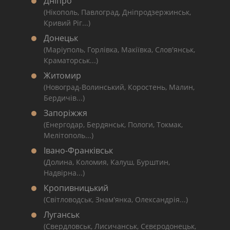
Дніпро
(Нікополь, Павлоград, Дніпродзержинськ,
Кривий Ріг...)
Донецьк
(Маріуполь, Горлівка, Макіївка, Слов'янськ,
Краматорськ...)
Житомир
(Новоград-Волинський, Коростень, Малин,
Бердичів...)
Запоріжжя
(Енергодар, Бердянськ, Пологи, Токмак,
Мелітополь...)
Івано-Франківськ
(Долина, Коломия, Калуш, Бурштин,
Надвірна...)
Кропивницький
(Світловодськ, Знам'янка, Олександрія...)
Луганськ
(Свердловськ, Лисичанськ, Сєвєродонецьк,