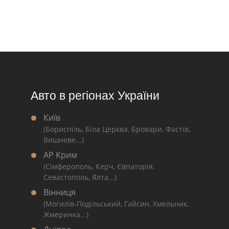
Авто в регіонах України
Київ
(Бориспіль, Біла Церква, Бровари, Фастів,
Вишневе...)
АР Крим
(Сімферополь, Керч, Євпаторія,
Севастополь, Ялта...)
Вінниця
(Могилів-Подільський, Гайсин, Хмельник,
Жмеринка...)