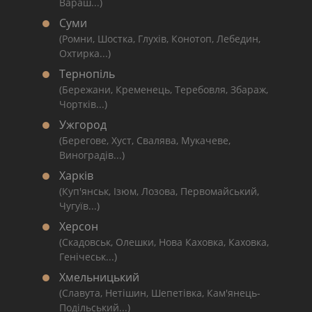
Вараш...)
Суми
(Ромни, Шостка, Глухів, Конотоп, Лебедин,
Охтирка...)
Тернопіль
(Бережани, Кременець, Теребовля, Збараж,
Чортків...)
Ужгород
(Берегове, Хуст, Свалява, Мукачеве,
Виноградів...)
Харків
(Куп'янськ, Ізюм, Лозова, Первомайський,
Чугуїв...)
Херсон
(Скадовськ, Олешки, Нова Каховка, Каховка,
Генічеськ...)
Хмельницький
(Славута, Нетішин, Шепетівка, Кам'янець-
Подільський...)