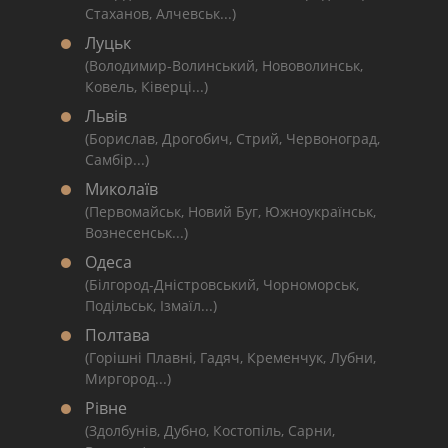
Стаханов, Алчевськ...)
Луцьк
(Володимир-Волинський, Нововолинськ,
Ковель, Ківерці...)
Львів
(Борислав, Дрогобич, Стрий, Червоноград,
Самбір...)
Миколаїв
(Первомайськ, Новий Буг, Южноукраїнськ,
Вознесенськ...)
Одеса
(Білгород-Дністровський, Чорноморськ,
Подільськ, Ізмаїл...)
Полтава
(Горішні Плавні, Гадяч, Кременчук, Лубни,
Миргород...)
Рівне
(Здолбунів, Дубно, Костопіль, Сарни,