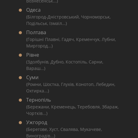
Вознесенськ...)
Одеса
(Білгород-Дністровський, Чорноморськ,
Подільськ, Ізмаїл...)
Полтава
(Горішні Плавні, Гадяч, Кременчук, Лубни,
Миргород...)
Рівне
(Здолбунів, Дубно, Костопіль, Сарни,
Вараш...)
Суми
(Ромни, Шостка, Глухів, Конотоп, Лебедин,
Охтирка...)
Тернопіль
(Бережани, Кременець, Теребовля, Збараж,
Чортків...)
Ужгород
(Берегове, Хуст, Свалява, Мукачеве,
Виноградів...)