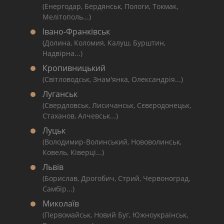
(Енергодар, Бердянськ, Пологи, Токмак,
Мелітополь...)
Івано-Франківськ
(Долина, Коломия, Калуш, Бурштин,
Надвірна...)
Кропивницький
(Світловодськ, Знам'янка, Олександрія...)
Луганськ
(Свердловськ, Лисичанськ, Сєвєродонецьк,
Стаханов, Алчевськ...)
Луцьк
(Володимир-Волинський, Нововолинськ,
Ковель, Ківерці...)
Львів
(Борислав, Дрогобич, Стрий, Червоноград,
Самбір...)
Миколаїв
(Первомайськ, Новий Буг, Южноукраїнськ,