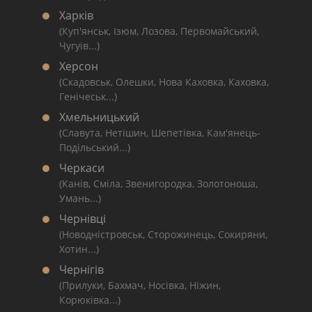
Харків
(Куп'янськ, Ізюм, Лозова, Первомайський,
Чугуїв...)
Херсон
(Скадовськ, Олешки, Нова Каховка, Каховка,
Генічеськ...)
Хмельницький
(Славута, Нетішин, Шепетівка, Кам'янець-
Подільський...)
Черкаси
(Канів, Сміла, Звенигородка, Золотоноша,
Умань...)
Чернівці
(Новодністровськ, Сторожинець, Сокиряни,
Хотин...)
Чернігів
(Прилуки, Бахмач, Носівка, Ніжин,
Корюківка...)