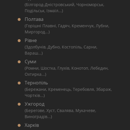
(Білгород-Дністровський, Чорноморськ,
Подільськ, Ізмаїл...)
Полтава
(Горішні Плавні, Гадяч, Кременчук, Лубни,
Миргород...)
Рівне
(Здолбунів, Дубно, Костопіль, Сарни,
Вараш...)
Суми
(Ромни, Шостка, Глухів, Конотоп, Лебедин,
Охтирка...)
Тернопіль
(Бережани, Кременець, Теребовля, Збараж,
Чортків...)
Ужгород
(Берегове, Хуст, Свалява, Мукачеве,
Виноградів...)
Харків