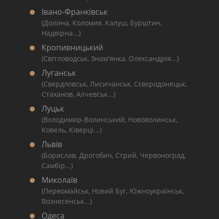
Івано-Франківськ
(Долина, Коломия, Калуш, Бурштин,
Надвірна...)
Кропивницький
(Світловодськ, Знам'янка, Олександрія...)
Луганськ
(Свердловськ, Лисичанськ, Сєвєродонецьк,
Стаханов, Алчевськ...)
Луцьк
(Володимир-Волинський, Нововолинськ,
Ковель, Ківерці...)
Львів
(Борислав, Дрогобич, Стрий, Червоноград,
Самбір...)
Миколаїв
(Первомайськ, Новий Буг, Южноукраїнськ,
Вознесенськ...)
Одеса