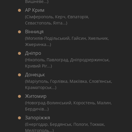
Вишневе...)
АР Крим
(Сімферополь, Керч, Євпаторія,
Севастополь, Ялта...)
Вінниця
(Могилів-Подільський, Гайсин, Хмельник,
Жмеринка...)
Дніпро
(Нікополь, Павлоград, Дніпродзержинськ,
Кривий Ріг...)
Донецьк
(Маріуполь, Горлівка, Макіївка, Слов'янськ,
Краматорськ...)
Житомир
(Новоград-Волинський, Коростень, Малин,
Бердичів...)
Запоріжжя
(Енергодар, Бердянськ, Пологи, Токмак,
Мелітополь...)