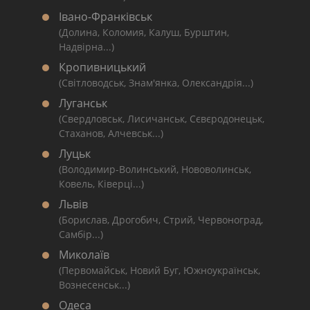
Івано-Франківськ
(Долина, Коломия, Калуш, Бурштин,
Надвірна...)
Кропивницький
(Світловодськ, Знам'янка, Олександрія...)
Луганськ
(Свердловськ, Лисичанськ, Сєвєродонецьк,
Стаханов, Алчевськ...)
Луцьк
(Володимир-Волинський, Нововолинськ,
Ковель, Ківерці...)
Львів
(Борислав, Дрогобич, Стрий, Червоноград,
Самбір...)
Миколаїв
(Первомайськ, Новий Буг, Южноукраїнськ,
Вознесенськ...)
Одеса