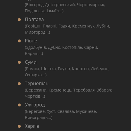
(Білгород-Дністровський, Чорноморськ,
Подільськ, Ізмаїл...)
Полтава
(Горішні Плавні, Гадяч, Кременчук, Лубни,
Миргород...)
Рівне
(Здолбунів, Дубно, Костопіль, Сарни,
Вараш...)
Суми
(Ромни, Шостка, Глухів, Конотоп, Лебедин,
Охтирка...)
Тернопіль
(Бережани, Кременець, Теребовля, Збараж,
Чортків...)
Ужгород
(Берегове, Хуст, Свалява, Мукачеве,
Виноградів...)
Харків