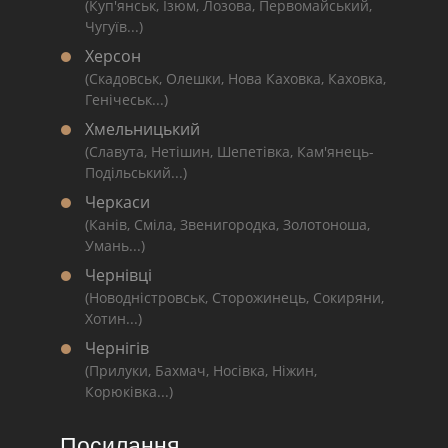
(Куп'янськ, Ізюм, Лозова, Первомайський,
Чугуїв...)
Херсон
(Скадовськ, Олешки, Нова Каховка, Каховка,
Генічеськ...)
Хмельницький
(Славута, Нетішин, Шепетівка, Кам'янець-
Подільський...)
Черкаси
(Канів, Сміла, Звенигородка, Золотоноша,
Умань...)
Чернівці
(Новодністровськ, Сторожинець, Сокиряни,
Хотин...)
Чернігів
(Прилуки, Бахмач, Носівка, Ніжин,
Корюківка...)
Посилання