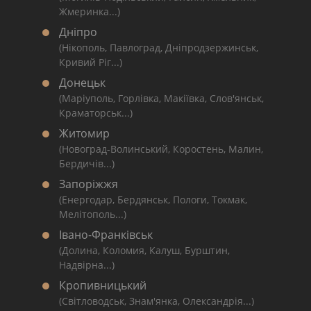
Жмеринка...)
Дніпро
(Нікополь, Павлоград, Дніпродзержинськ,
Кривий Ріг...)
Донецьк
(Маріуполь, Горлівка, Макіївка, Слов'янськ,
Краматорськ...)
Житомир
(Новоград-Волинський, Коростень, Малин,
Бердичів...)
Запоріжжя
(Енергодар, Бердянськ, Пологи, Токмак,
Мелітополь...)
Івано-Франківськ
(Долина, Коломия, Калуш, Бурштин,
Надвірна...)
Кропивницький
(Світловодськ, Знам'янка, Олександрія...)