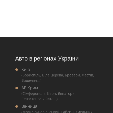
Авто в регіонах України
Київ
(Бориспіль, Біла Церква, Бровари, Фастів,
Вишневе...)
АР Крим
(Сімферополь, Керч, Євпаторія,
Севастополь, Ялта...)
Вінниця
(Могилів-Подільський, Гайсин, Хмельник,