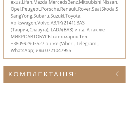
exus,Lifan,Mazda,MercedsBenz,Mitsubishi,Nissan,
Opel,Peugeot,Porsche,Renault,Rover,SeatSkoda,S
SangYong,Subaru,Suzuki,Toyota,
Volkswagen,Volvo,АЗЛК(2141),ЗАЗ
(Таврия,Славута), LADA(ВАЗ) и т.д. А так же
МИКРОАВТОБУСЫ всех марок.Тел.
+380992903527 он же (Viber , Telegram ,
WhatsApp) или 0721047955
КОМПЛЕКТАЦІЯ: