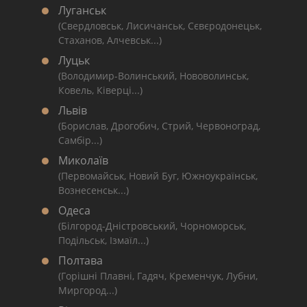
Луганськ
(Свердловськ, Лисичанськ, Сєвєродонецьк,
Стаханов, Алчевськ...)
Луцьк
(Володимир-Волинський, Нововолинськ,
Ковель, Ківерці...)
Львів
(Борислав, Дрогобич, Стрий, Червоноград,
Самбір...)
Миколаїв
(Первомайськ, Новий Буг, Южноукраїнськ,
Вознесенськ...)
Одеса
(Білгород-Дністровський, Чорноморськ,
Подільськ, Ізмаїл...)
Полтава
(Горішні Плавні, Гадяч, Кременчук, Лубни,
Миргород...)