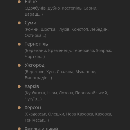
Рівне
(Здолбунів, Дубно, Костопіль, Сарни,
Вараш...)
Суми
(Ромни, Шостка, Глухів, Конотоп, Лебедин,
Охтирка...)
Тернопіль
(Бережани, Кременець, Теребовля, Збараж,
Чортків...)
Ужгород
(Берегове, Хуст, Свалява, Мукачеве,
Виноградів...)
Харків
(Куп'янськ, Ізюм, Лозова, Первомайський,
Чугуїв...)
Херсон
(Скадовськ, Олешки, Нова Каховка, Каховка,
Генічеськ...)
Хмельницький