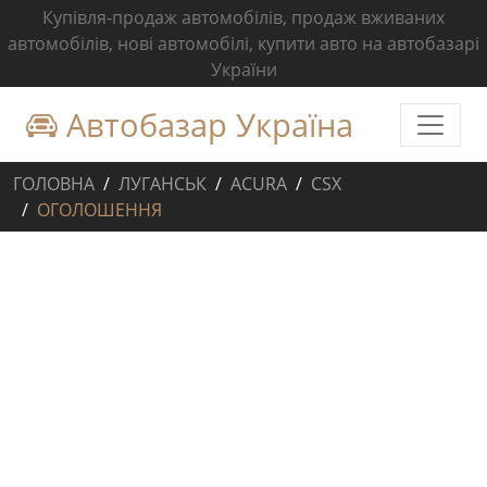
Купівля-продаж автомобілів, продаж вживаних
автомобілів, нові автомобілі, купити авто на автобазарі
України
Автобазар Україна
ГОЛОВНА
ЛУГАНСЬК
ACURA
CSX
ОГОЛОШЕННЯ