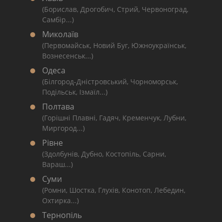
(Борислав, Дрогобич, Стрий, Червоноград,
Самбір...)
Миколаїв
(Первомайськ, Новий Буг, Южноукраїнськ,
Вознесенськ...)
Одеса
(Білгород-Дністровський, Чорноморськ,
Подільськ, Ізмаїл...)
Полтава
(Горішні Плавні, Гадяч, Кременчук, Лубни,
Миргород...)
Рівне
(Здолбунів, Дубно, Костопіль, Сарни,
Вараш...)
Суми
(Ромни, Шостка, Глухів, Конотоп, Лебедин,
Охтирка...)
Тернопіль