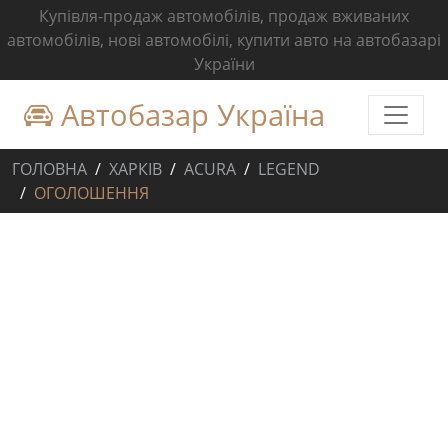
Купівля-продаж автомобілів, продаж вживаних
автомобілів, нові автомобілі, купити авто на автобазарі
України
Автобазар Україна
ГОЛОВНА
ХАРКІВ
ACURA
LEGEND
ОГОЛОШЕННЯ