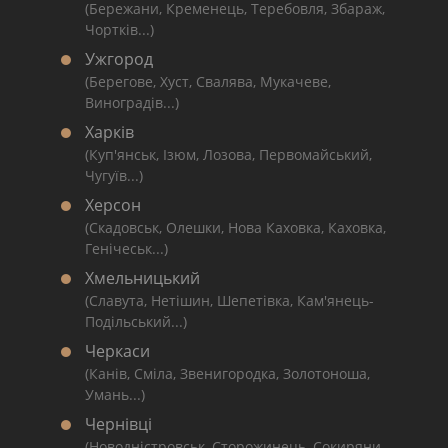
(Бережани, Кременець, Теребовля, Збараж,
Чортків...)
Ужгород
(Берегове, Хуст, Свалява, Мукачеве,
Виноградів...)
Харків
(Куп'янськ, Ізюм, Лозова, Первомайський,
Чугуїв...)
Херсон
(Скадовськ, Олешки, Нова Каховка, Каховка,
Генічеськ...)
Хмельницький
(Славута, Нетішин, Шепетівка, Кам'янець-
Подільський...)
Черкаси
(Канів, Сміла, Звенигородка, Золотоноша,
Умань...)
Чернівці
(Новодністровськ, Сторожинець, Сокиряни,