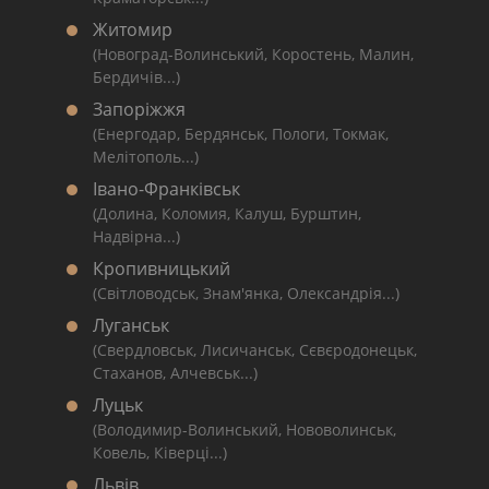
Житомир
(Новоград-Волинський, Коростень, Малин,
Бердичів...)
Запоріжжя
(Енергодар, Бердянськ, Пологи, Токмак,
Мелітополь...)
Івано-Франківськ
(Долина, Коломия, Калуш, Бурштин,
Надвірна...)
Кропивницький
(Світловодськ, Знам'янка, Олександрія...)
Луганськ
(Свердловськ, Лисичанськ, Сєвєродонецьк,
Стаханов, Алчевськ...)
Луцьк
(Володимир-Волинський, Нововолинськ,
Ковель, Ківерці...)
Львів