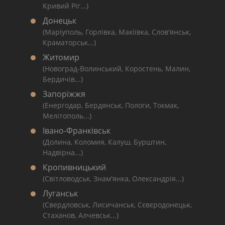
Кривий Ріг...)
Донецьк
(Маріуполь, Горлівка, Макіївка, Слов'янськ,
Краматорськ...)
Житомир
(Новоград-Волинський, Коростень, Малин,
Бердичів...)
Запоріжжя
(Енергодар, Бердянськ, Пологи, Токмак,
Мелітополь...)
Івано-Франківськ
(Долина, Коломия, Калуш, Бурштин,
Надвірна...)
Кропивницький
(Світловодськ, Знам'янка, Олександрія...)
Луганськ
(Свердловськ, Лисичанськ, Сєвєродонецьк,
Стаханов, Алчевськ...)