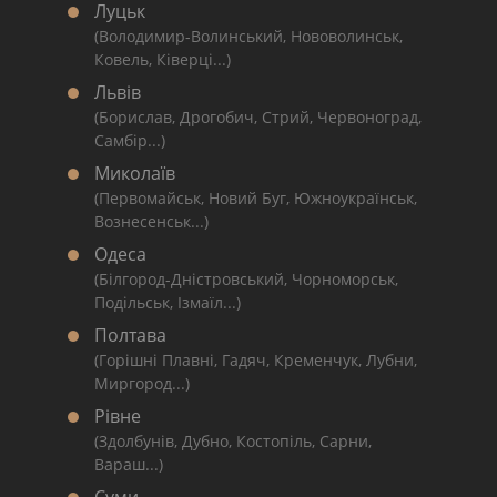
Луцьк
(Володимир-Волинський, Нововолинськ,
Ковель, Ківерці...)
Львів
(Борислав, Дрогобич, Стрий, Червоноград,
Самбір...)
Миколаїв
(Первомайськ, Новий Буг, Южноукраїнськ,
Вознесенськ...)
Одеса
(Білгород-Дністровський, Чорноморськ,
Подільськ, Ізмаїл...)
Полтава
(Горішні Плавні, Гадяч, Кременчук, Лубни,
Миргород...)
Рівне
(Здолбунів, Дубно, Костопіль, Сарни,
Вараш...)