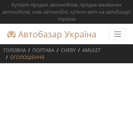
Купівля-продаж автомобілів, продаж вживаних
автомобілів, нові автомобілі, купити авто на автобазарі
України
Автобазар Україна
ГОЛОВНА
ПОЛТАВА
CHERY
AMULET
ОГОЛОШЕННЯ