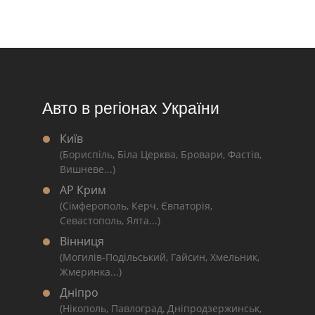
Авто в регіонах України
Київ
(Бориспіль, Біла Церква, Бровари, Фастів,
Вишневе...)
АР Крим
(Сімферополь, Керч, Євпаторія,
Севастополь, Ялта...)
Вінниця
(Могилів-Подільський, Гайсин, Хмельник,
Жмеринка...)
Дніпро
(Нікополь, Павлоград, Дніпродзержинськ,