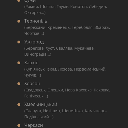
Суми
(Ромни, Шостка, Глухів, Конотоп, Лебедин,
Охтирка...)
Тернопіль
(Бережани, Кременець, Теребовля, Збараж,
Чортків...)
Ужгород
(Берегове, Хуст, Свалява, Мукачеве,
Виноградів...)
Харків
(Куп'янськ, Ізюм, Лозова, Первомайський,
Чугуїв...)
Херсон
(Скадовськ, Олешки, Нова Каховка, Каховка,
Генічеськ...)
Хмельницький
(Славута, Нетішин, Шепетівка, Кам'янець-
Подільський...)
Черкаси