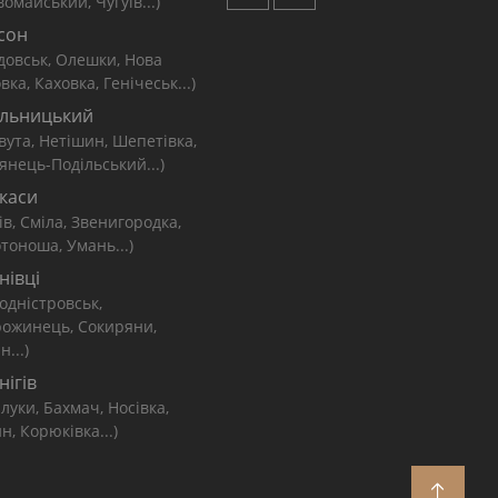
омайський, Чугуїв...)
сон
довськ, Олешки, Нова
вка, Каховка, Генічеськ...)
льницький
вута, Нетішин, Шепетівка,
янець-Подільський...)
каси
ів, Сміла, Звенигородка,
тоноша, Умань...)
нівці
одністровськ,
рожинець, Сокиряни,
н...)
нігів
луки, Бахмач, Носівка,
н, Корюківка...)