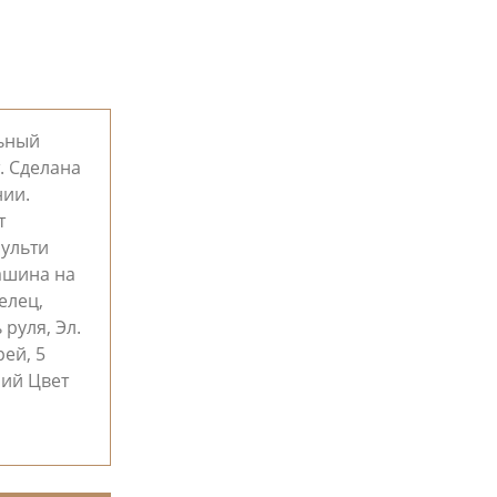
льный
. Сделана
нии.
т
мульти
Машина на
елец,
руля, Эл.
ей, 5
ний Цвет