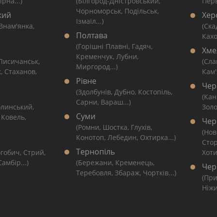
рна...)
(Білгород-Дністровський,
Перв
Чорноморськ, Подільськ,
кий
Хер
Ізмаїл...)
 Знам'янка,
(Ска
Полтава
Кахо
(Горішні Плавні, Гадяч,
Хме
Кременчук, Лубни,
 Лисичанськ,
(Сла
Миргород...)
, Стаханов,
Кам'
Рівне
Чер
(Здолбунів, Дубно, Костопіль,
(Кан
Сарни, Вараш...)
линський,
Золо
Суми
 Ковель,
Чер
(Ромни, Шостка, Глухів,
(Нов
Конотоп, Лебедин, Охтирка...)
Сто
Тернопіль
гобич, Стрий,
Хоти
амбір...)
(Бережани, Кременець,
Чер
Теребовля, Збараж, Чортків...)
(При
Ніжи