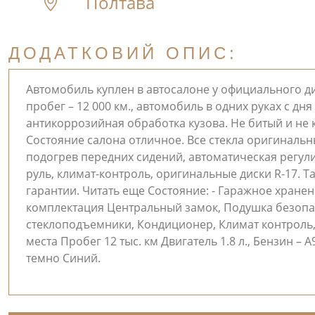
Полтава
ДОДАТКОВИЙ ОПИС:
Автомобиль куплен в автосалоне у официального ди
пробег – 12 000 км., автомобиль в одних руках с д
антикоррозийная обработка кузова. Не битый и не 
Состояние салона отличное. Все стекла оригиналь
подогрев передних сидений, автоматическая регули
руль, климат-контроль, оригинальные диски R-17. Т
гарантии. Читать еще Состояние: - Гаражное хране
комплектация Центральный замок, Подушка безопасно
стеклоподъемники, Кондиционер, Климат контроль, 
места Пробег 12 тыс. км Двигатель 1.8 л., Бензин –
темно Синий.