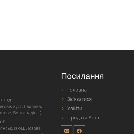
Посилання
Головна
Зв'язатися
ород
егове, Хуст, Свалява,
Увійти
чеве, Виноградів...)
Продати Авто
ків
'янськ, Ізюм, Лозова,