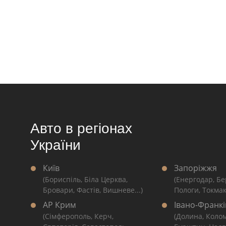
Авто в регіонах
України
Київ
Запоріжжя
(Бориспіль, Біла Церква,
(Енергодар, Бе
Бровари, Фастів, Вишневе...)
Пологи, Токмак
АР Крим
Івано-Франкі
(Сімферополь, Керч,
(Долина, Коло