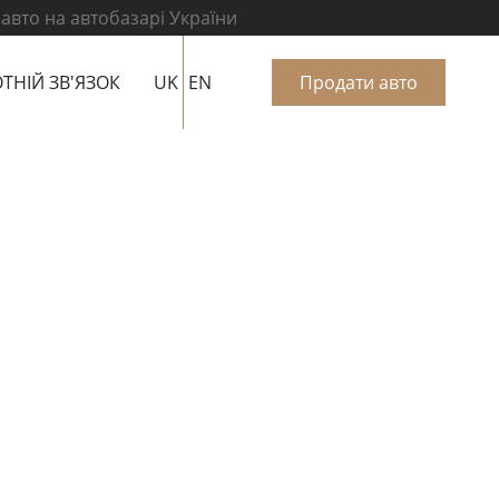
 авто на автобазарі України
ТНІЙ ЗВ'ЯЗОК
UK
EN
Продати авто