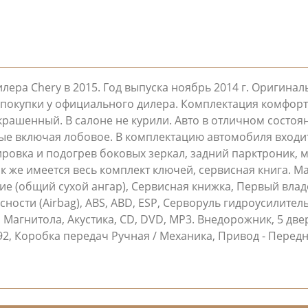
лера Chery в 2015. Год выпуска ноябрь 2014 г. Оригина
ня покупки у официального дилера. Комплектация комфорт
крашенный. В салоне не курили. Авто в отличном состоя
ные включая лобовое. В комплектацию автомобиля входи
ровка и подогрев боковых зеркал, задний парктроник, 
ак же имеется весь комплект ключей, сервисная книга. 
ние (общий сухой ангар), Сервисная книжка, Первый влад
сти (Airbag), ABS, ABD, ESP, Серворуль гидроусилитель 
Магнитола, Акустика, CD, DVD, MP3. Внедорожник, 5 двер
 А92, Коробка передач Ручная / Механика, Привод - Перед