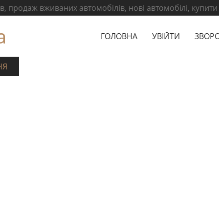
, продаж вживаних автомобілів, нові автомобілі, купити
а
ГОЛОВНА
УВІЙТИ
ЗВОРО
НЯ