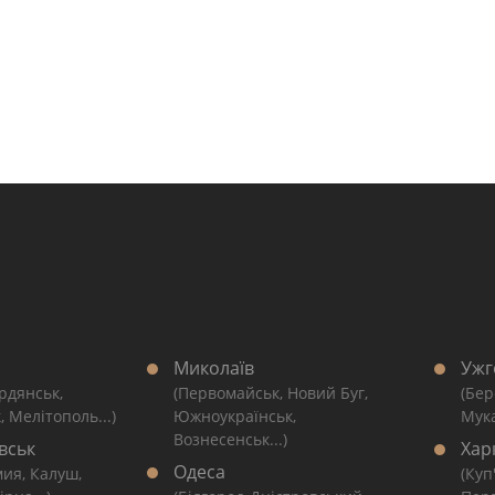
Миколаїв
Ужг
рдянськ,
(Первомайськ, Новий Буг,
(Бер
, Мелітополь...)
Южноукраїнськ,
Мука
Вознесенськ...)
вськ
Хар
Одеса
мия, Калуш,
(Куп