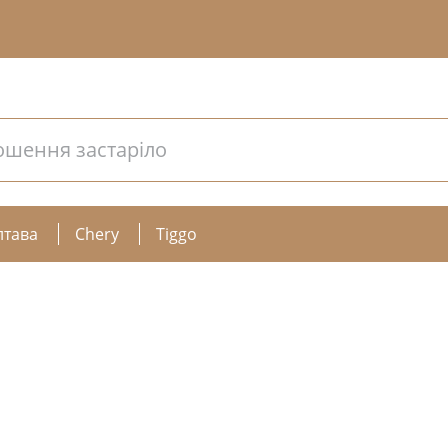
ошення застаріло
лтава
Chery
Tiggo