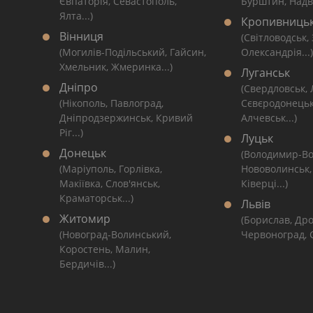
Євпаторія, Севастополь,
Бурштин, Надві
Ялта...)
Кропивниць
Вінниця
(Світловодськ,
(Могилів-Подільський, Гайсин,
Олександрія...)
Хмельник, Жмеринка...)
Луганськ
Дніпро
(Свердловськ,
(Нікополь, Павлоград,
Сєвєродонецьк
Дніпродзержинськ, Кривий
Алчевськ...)
Ріг...)
Луцьк
Донецьк
(Володимир-Во
(Маріуполь, Горлівка,
Нововолинськ,
Макіївка, Слов'янськ,
Ківерці...)
Краматорськ...)
Львів
Житомир
(Борислав, Дро
(Новоград-Волинський,
Червоноград, С
Коростень, Малин,
Бердичів...)