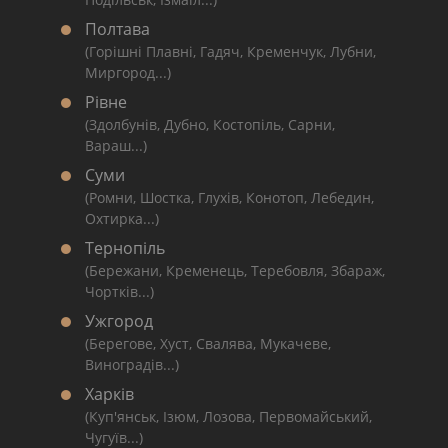
Полтава
(Горішні Плавні, Гадяч, Кременчук, Лубни,
Миргород...)
Рівне
(Здолбунів, Дубно, Костопіль, Сарни,
Вараш...)
Суми
(Ромни, Шостка, Глухів, Конотоп, Лебедин,
Охтирка...)
Тернопіль
(Бережани, Кременець, Теребовля, Збараж,
Чортків...)
Ужгород
(Берегове, Хуст, Свалява, Мукачеве,
Виноградів...)
Харків
(Куп'янськ, Ізюм, Лозова, Первомайський,
Чугуїв...)