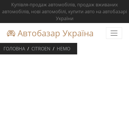
Купівля-продаж автомобілів, продаж вживаних
автомобілів, нові автомобілі, купити авто на автобазарі
України
Автобазар Україна
ГОЛОВНА
CITROEN
НЕМО