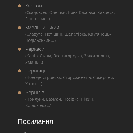
Херсон
(Скадовськ, Олешки, Нова Каховка, Каховка,
Генічеськ...)
Хмельницький
(Славута, Нетішин, Шепетівка, Кам'янець-
Подільський...)
Черкаси
(Канів, Сміла, Звенигородка, Золотоноша,
Умань...)
Чернівці
(Новодністровськ, Сторожинець, Сокиряни,
Хотин...)
Чернігів
(Прилуки, Бахмач, Носівка, Ніжин,
Корюківка...)
Посилання