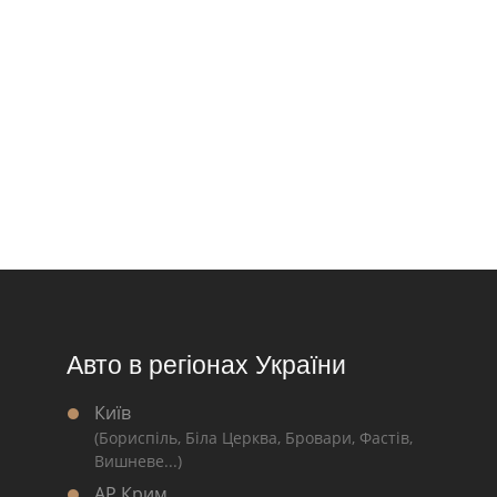
Авто в регіонах України
Київ
(Бориспіль, Біла Церква, Бровари, Фастів,
Вишневе...)
АР Крим