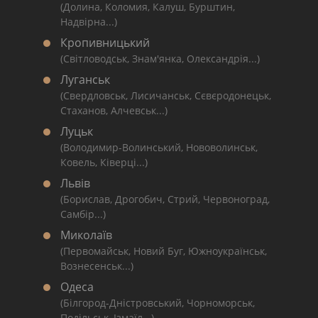
(Долина, Коломия, Калуш, Бурштин,
Надвірна...)
Кропивницький
(Світловодськ, Знам'янка, Олександрія...)
Луганськ
(Свердловськ, Лисичанськ, Сєвєродонецьк,
Стаханов, Алчевськ...)
Луцьк
(Володимир-Волинський, Нововолинськ,
Ковель, Ківерці...)
Львів
(Борислав, Дрогобич, Стрий, Червоноград,
Самбір...)
Миколаїв
(Первомайськ, Новий Буг, Южноукраїнськ,
Вознесенськ...)
Одеса
(Білгород-Дністровський, Чорноморськ,
Подільськ, Ізмаїл...)