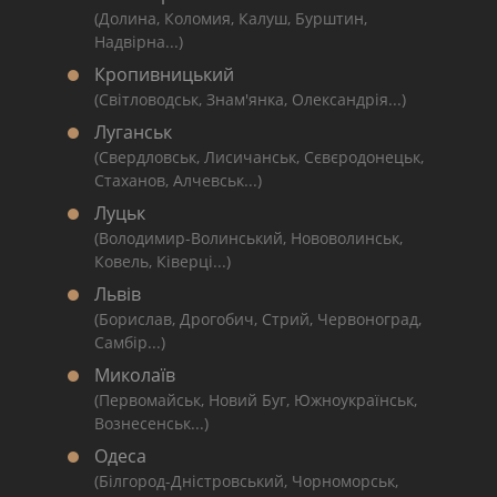
(Долина, Коломия, Калуш, Бурштин,
Надвірна...)
Кропивницький
(Світловодськ, Знам'янка, Олександрія...)
Луганськ
(Свердловськ, Лисичанськ, Сєвєродонецьк,
Стаханов, Алчевськ...)
Луцьк
(Володимир-Волинський, Нововолинськ,
Ковель, Ківерці...)
Львів
(Борислав, Дрогобич, Стрий, Червоноград,
Самбір...)
Миколаїв
(Первомайськ, Новий Буг, Южноукраїнськ,
Вознесенськ...)
Одеса
(Білгород-Дністровський, Чорноморськ,