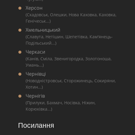
Херсон
(Скадовськ, Олешки, Нова Каховка, Каховка,
Генічеськ...)
Хмельницький
(Славута, Нетішин, Шепетівка, Кам'янець-
Подільський...)
Черкаси
(Канів, Сміла, Звенигородка, Золотоноша,
Умань...)
Чернівці
(Новодністровськ, Сторожинець, Сокиряни,
Хотин...)
Чернігів
(Прилуки, Бахмач, Носівка, Ніжин,
Корюківка...)
Посилання