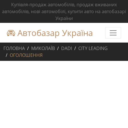
Купівля-продаж автомобілів, продаж вживаних
автомобілів, нові автомобілі, купити авто на автобазарі
України
Автобазар Україна
ГОЛОВНА
МИКОЛАЇВ
DADI
CITY LEADING
ОГОЛОШЕННЯ