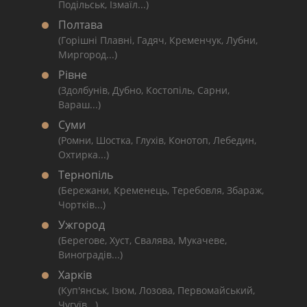
Подільськ, Ізмаїл...)
Полтава
(Горішні Плавні, Гадяч, Кременчук, Лубни,
Миргород...)
Рівне
(Здолбунів, Дубно, Костопіль, Сарни,
Вараш...)
Суми
(Ромни, Шостка, Глухів, Конотоп, Лебедин,
Охтирка...)
Тернопіль
(Бережани, Кременець, Теребовля, Збараж,
Чортків...)
Ужгород
(Берегове, Хуст, Свалява, Мукачеве,
Виноградів...)
Харків
(Куп'янськ, Ізюм, Лозова, Первомайський,
Чугуїв...)