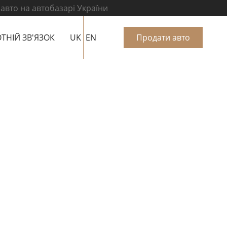
 авто на автобазарі України
ТНІЙ ЗВ'ЯЗОК
UK
EN
Продати авто