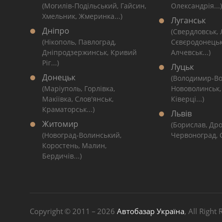
(Могилів-Подільський, Гайсин,
Олександрія...)
Хмельник, Жмеринка...)
Луганськ
Дніпро
(Свердловськ,
(Нікополь, Павлоград,
Сєвєродонецьк
Дніпродзержинськ, Кривий
Алчевськ...)
Ріг...)
Луцьк
Донецьк
(Володимир-Во
(Маріуполь, Горлівка,
Нововолинськ,
Макіївка, Слов'янськ,
Ківерці...)
Краматорськ...)
Львів
Житомир
(Борислав, Дро
(Новоград-Волинський,
Червоноград, С
Коростень, Малин,
Бердичів...)
Copyright © 2011 – 2026
Автобазар Україна
, All Right