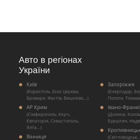
Авто в регіонах
України
Київ
Запоріжжя
(Бориспіль, Біла Церква,
(Енергодар, Бе
Бровари, Фастів, Вишневе...)
Пологи, Токмак
АР Крим
Івано-Франкі
(Сімферополь, Керч,
(Долина, Коло
Євпаторія, Севастополь,
Бурштин, Надві
Ялта...)
Кропивниць
Вінниця
(Світловодськ,