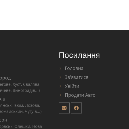
Посилання
Головна
Зв'язатися
ород
егове, Хуст, Свалява,
Увійти
чеве, Виноградів...)
Продати Авто
ків
'янськ, Ізюм, Лозова,
омайський, Чугуїв...)
сон
довськ, Олешки, Нова