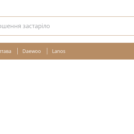
ошення застаріло
лтава
Daewoo
Lanos