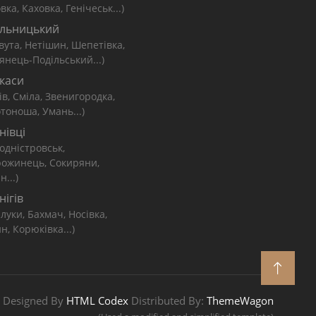
вка, Каховка, Генічеськ...)
льницький
вута, Нетішин, Шепетівка,
янець-Подільський...)
каси
ів, Сміла, Звенигородка,
тоноша, Умань...)
нівці
одністровськ,
рожинець, Сокиряни,
н...)
нігів
луки, Бахмач, Носівка,
н, Корюківка...)
Designed By
HTML Codex
Distributed By:
ThemeWagon