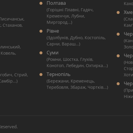
Полтава
Кахо
(Горішні Плавні, Гадяч,
Хме
Кременчук, Лубни,
 Лисичанськ,
(Сла
Миргород...)
, Стаханов,
Кам'
Рівне
Чер
(Здолбунів, Дубно, Костопіль,
(Кан
Сарни, Вараш...)
линський,
Золо
Суми
 Ковель,
Чер
(Ромни, Шостка, Глухів,
(Нов
Конотоп, Лебедин, Охтирка...)
Сто
Тернопіль
гобич, Стрий,
Хоти
амбір...)
(Бережани, Кременець,
Чер
Теребовля, Збараж, Чортків...)
(При
Ніжи
 Reserved.