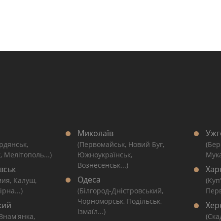
Миколаїв
Ужг
рдянськ,
(Первомайськ, Новий Буг,
(Бер
, Мелітополь...)
Южноукраїнськ,
Мука
Вознесенськ...)
вськ
Хар
Одеса
мия, Калуш,
(Куп
рна...)
(Білгород-Дністровський,
Перв
Чорноморськ, Подільськ,
кий
Хер
Ізмаїл...)
 Знам'янка,
(Ска