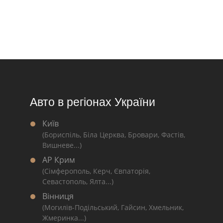
Авто в регіонах України
Київ
(Бориспіль, Біла Церква, Бровари, Фастів,
Вишневе...)
АР Крим
(Сімферополь, Керч, Євпаторія,
Севастополь, Ялта...)
Вінниця
(Могилів-Подільський, Гайсин, Хмельник,
Жмеринка...)