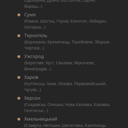
(Здолбунів, Дубно, Костопіль, Сарни,
Вараш...)
Суми
(Ромни, Шостка, Глухів, Конотоп, Лебедин,
Охтирка...)
Тернопіль
(Бережани, Кременець, Теребовля, Збараж,
Чортків...)
Ужгород
(Берегове, Хуст, Свалява, Мукачеве,
Виноградів...)
Харків
(Куп'янськ, Ізюм, Лозова, Первомайський,
Чугуїв...)
Херсон
(Скадовськ, Олешки, Нова Каховка, Каховка,
Генічеськ...)
Хмельницький
(Славута, Нетішин, Шепетівка, Кам'янець-