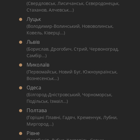
(Свердловськ, Лисичанськ, Сєвєродонецьк,
Стаханов, Алчевськ...)
Луцьк
(Володимир-Волинський, Нововолинськ,
Ковель, Ківерці...)
Львів
(Борислав, Дрогобич, Стрий, Червоноград,
Самбір...)
Миколаїв
(Первомайськ, Новий Буг, Южноукраїнськ,
Вознесенськ...)
Одеса
(Білгород-Дністровський, Чорноморськ,
Подільськ, Ізмаїл...)
Полтава
(Горішні Плавні, Гадяч, Кременчук, Лубни,
Миргород...)
Рівне