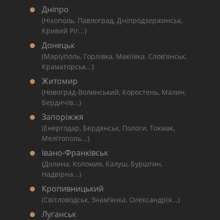
Дніпро
(Нікополь, Павлоград, Дніпродзержинськ,
Кривий Ріг...)
Донецьк
(Маріуполь, Горлівка, Макіївка, Слов'янськ,
Краматорськ...)
Житомир
(Новоград-Волинський, Коростень, Малин,
Бердичів...)
Запоріжжя
(Енергодар, Бердянськ, Пологи, Токмак,
Мелітополь...)
Івано-Франківськ
(Долина, Коломия, Калуш, Бурштин,
Надвірна...)
Кропивницький
(Світловодськ, Знам'янка, Олександрія...)
Луганськ