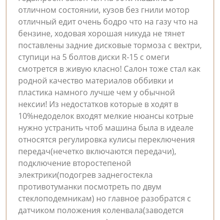
отличном состоянии, кузов без гнили мотор
отличный едит очень бодро что на газу что на
бензине, ходовая хорошая никуда не тянет
поставлены задние дисковые тормоза c вектри,
ступици на 5 болтов диски R-15 с омеги
смотрется в живую класно! Салон тоже стал как
родной качество материалов оббивки и
пластика намного лучше чем у обычной
нексии! Из недостатков которые в ходят в
10%недоделок входят мелкие нюансы котрые
нужно устранить чтоб машина была в идеале
относятся регулировка кулисы переключения
передач(нечетко включаются передачи),
подключение второстепеной
электрики(подогрев заднегостекла
противотуманки посмотреть по двум
стеклоподемникам) но главное разобратся с
датчиком положения коленвала(заводется