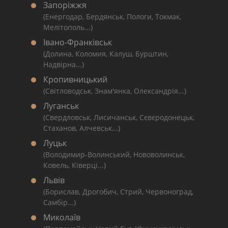
Запоріжжя
(Енергодар, Бердянськ, Пологи, Токмак,
Мелітополь...)
Івано-Франківськ
(Долина, Коломия, Калуш, Бурштин,
Надвірна...)
Кропивницький
(Світловодськ, Знам'янка, Олександрія...)
Луганськ
(Свердловськ, Лисичанськ, Сєвєродонецьк,
Стаханов, Алчевськ...)
Луцьк
(Володимир-Волинський, Нововолинськ,
Ковель, Ківерці...)
Львів
(Борислав, Дрогобич, Стрий, Червоноград,
Самбір...)
Миколаїв