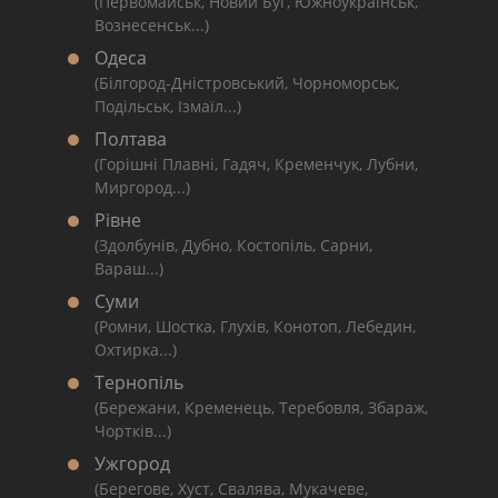
(Первомайськ, Новий Буг, Южноукраїнськ,
Вознесенськ...)
Одеса
(Білгород-Дністровський, Чорноморськ,
Подільськ, Ізмаїл...)
Полтава
(Горішні Плавні, Гадяч, Кременчук, Лубни,
Миргород...)
Рівне
(Здолбунів, Дубно, Костопіль, Сарни,
Вараш...)
Суми
(Ромни, Шостка, Глухів, Конотоп, Лебедин,
Охтирка...)
Тернопіль
(Бережани, Кременець, Теребовля, Збараж,
Чортків...)
Ужгород
(Берегове, Хуст, Свалява, Мукачеве,