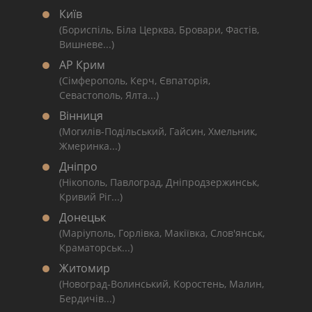
Київ
(Бориспіль, Біла Церква, Бровари, Фастів,
Вишневе...)
АР Крим
(Сімферополь, Керч, Євпаторія,
Севастополь, Ялта...)
Вінниця
(Могилів-Подільський, Гайсин, Хмельник,
Жмеринка...)
Дніпро
(Нікополь, Павлоград, Дніпродзержинськ,
Кривий Ріг...)
Донецьк
(Маріуполь, Горлівка, Макіївка, Слов'янськ,
Краматорськ...)
Житомир
(Новоград-Волинський, Коростень, Малин,
Бердичів...)