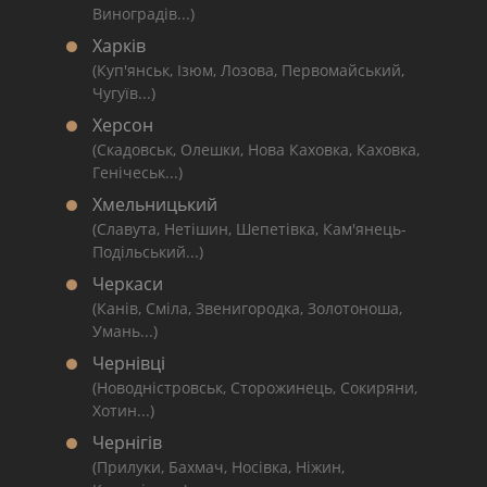
Виноградів...)
Харків
(Куп'янськ, Ізюм, Лозова, Первомайський,
Чугуїв...)
Херсон
(Скадовськ, Олешки, Нова Каховка, Каховка,
Генічеськ...)
Хмельницький
(Славута, Нетішин, Шепетівка, Кам'янець-
Подільський...)
Черкаси
(Канів, Сміла, Звенигородка, Золотоноша,
Умань...)
Чернівці
(Новодністровськ, Сторожинець, Сокиряни,
Хотин...)
Чернігів
(Прилуки, Бахмач, Носівка, Ніжин,