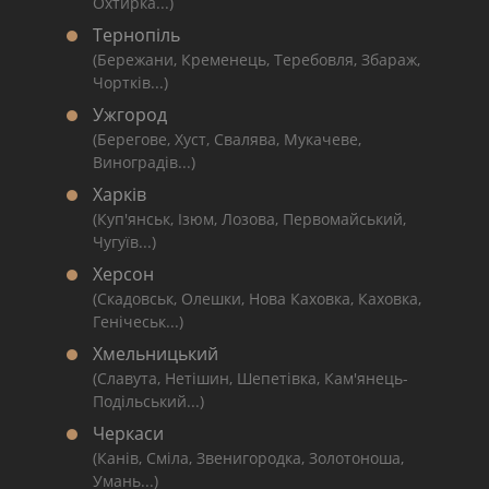
Охтирка...)
Тернопіль
(Бережани, Кременець, Теребовля, Збараж,
Чортків...)
Ужгород
(Берегове, Хуст, Свалява, Мукачеве,
Виноградів...)
Харків
(Куп'янськ, Ізюм, Лозова, Первомайський,
Чугуїв...)
Херсон
(Скадовськ, Олешки, Нова Каховка, Каховка,
Генічеськ...)
Хмельницький
(Славута, Нетішин, Шепетівка, Кам'янець-
Подільський...)
Черкаси
(Канів, Сміла, Звенигородка, Золотоноша,
Умань...)