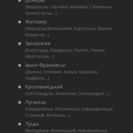
Донецьк
(Маріуполь, Горлівка, Макіївка, Слов'янськ,
Краматорськ...)
Житомир
(Новоград-Волинський, Коростень, Малин,
Бердичів...)
Запоріжжя
(Енергодар, Бердянськ, Пологи, Токмак,
Мелітополь...)
Івано-Франківськ
(Долина, Коломия, Калуш, Бурштин,
Надвірна...)
Кропивницький
(Світловодськ, Знам'янка, Олександрія...)
Луганськ
(Свердловськ, Лисичанськ, Сєвєродонецьк,
Стаханов, Алчевськ...)
Луцьк
(Володимир-Волинський, Нововолинськ,