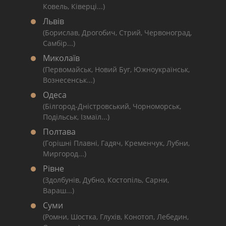
Ковель, Ківерці...)
Львів
(Борислав, Дрогобич, Стрий, Червоноград,
Самбір...)
Миколаїв
(Первомайськ, Новий Буг, Южноукраїнськ,
Вознесенськ...)
Одеса
(Білгород-Дністровський, Чорноморськ,
Подільськ, Ізмаїл...)
Полтава
(Горішні Плавні, Гадяч, Кременчук, Лубни,
Миргород...)
Рівне
(Здолбунів, Дубно, Костопіль, Сарни,
Вараш...)
Суми
(Ромни, Шостка, Глухів, Конотоп, Лебедин,