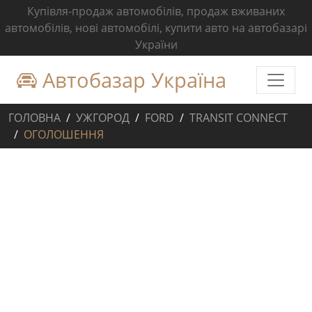
Купівля-продаж автомобілів, продаж вживаних
автомобілів, нові автомобілі, купити авто на автобазарі
України
Автобазар Україна
ГОЛОВНА
УЖГОРОД
FORD
TRANSIT CONNECT
ОГОЛОШЕННЯ