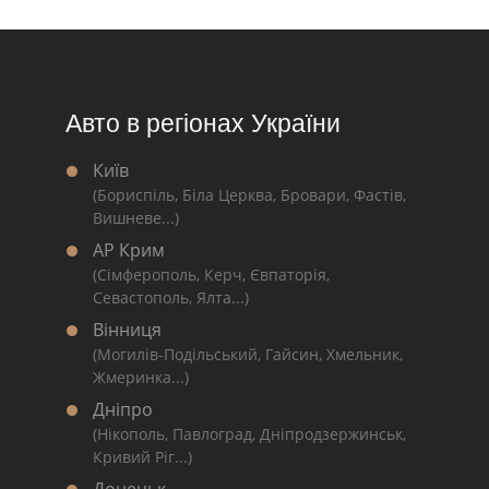
Авто в регіонах України
Київ
(Бориспіль, Біла Церква, Бровари, Фастів,
Вишневе...)
АР Крим
(Сімферополь, Керч, Євпаторія,
Севастополь, Ялта...)
Вінниця
(Могилів-Подільський, Гайсин, Хмельник,
Жмеринка...)
Дніпро
(Нікополь, Павлоград, Дніпродзержинськ,
Кривий Ріг...)