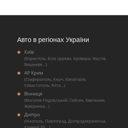
Авто в регіонах України
Київ
(Бориспіль, Біла Церква, Бровари, Фастів,
Вишневе...)
АР Крим
(Сімферополь, Керч, Євпаторія,
Севастополь, Ялта...)
Вінниця
(Могилів-Подільський, Гайсин, Хмельник,
Жмеринка...)
Дніпро
(Нікополь, Павлоград, Дніпродзержинськ,
Кривий Ріг...)