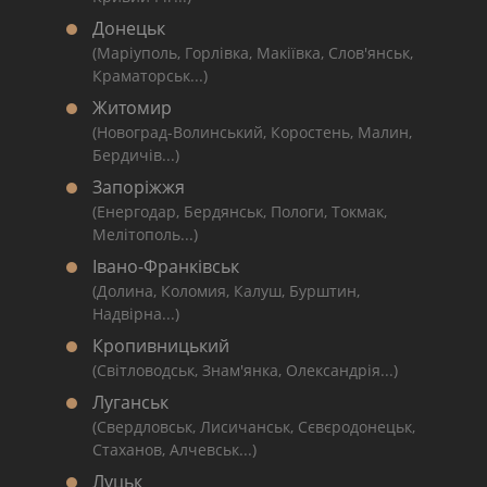
Донецьк
(Маріуполь, Горлівка, Макіївка, Слов'янськ,
Краматорськ...)
Житомир
(Новоград-Волинський, Коростень, Малин,
Бердичів...)
Запоріжжя
(Енергодар, Бердянськ, Пологи, Токмак,
Мелітополь...)
Івано-Франківськ
(Долина, Коломия, Калуш, Бурштин,
Надвірна...)
Кропивницький
(Світловодськ, Знам'янка, Олександрія...)
Луганськ
(Свердловськ, Лисичанськ, Сєвєродонецьк,
Стаханов, Алчевськ...)
Луцьк