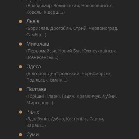
(Володимир-Волинський, Нововолинськ,
Ковель, Ківерці...)
Львів
(Борислав, Дрогобич, Стрий, Червоноград,
Самбір...)
Миколаїв
(Первомайськ, Новий Буг, Южноукраїнськ,
Вознесенськ...)
Одеса
(Білгород-Дністровський, Чорноморськ,
Подільськ, Ізмаїл...)
Полтава
(Горішні Плавні, Гадяч, Кременчук, Лубни,
Миргород...)
Рівне
(Здолбунів, Дубно, Костопіль, Сарни,
Вараш...)
Суми