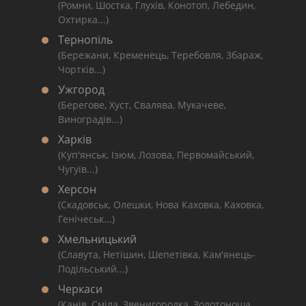
(Ромни, Шостка, Глухів, Конотоп, Лебедин,
Охтирка...)
Тернопіль
(Бережани, Кременець, Теребовля, Збараж,
Чортків...)
Ужгород
(Берегове, Хуст, Свалява, Мукачеве,
Виноградів...)
Харків
(Куп'янськ, Ізюм, Лозова, Первомайський,
Чугуїв...)
Херсон
(Скадовськ, Олешки, Нова Каховка, Каховка,
Генічеськ...)
Хмельницький
(Славута, Нетішин, Шепетівка, Кам'янець-
Подільський...)
Черкаси
(Канів, Сміла, Звенигородка, Золотоноша,