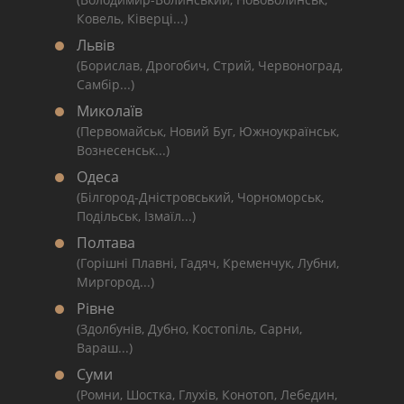
Ковель, Ківерці...)
Львів
(Борислав, Дрогобич, Стрий, Червоноград,
Самбір...)
Миколаїв
(Первомайськ, Новий Буг, Южноукраїнськ,
Вознесенськ...)
Одеса
(Білгород-Дністровський, Чорноморськ,
Подільськ, Ізмаїл...)
Полтава
(Горішні Плавні, Гадяч, Кременчук, Лубни,
Миргород...)
Рівне
(Здолбунів, Дубно, Костопіль, Сарни,
Вараш...)
Суми
(Ромни, Шостка, Глухів, Конотоп, Лебедин,