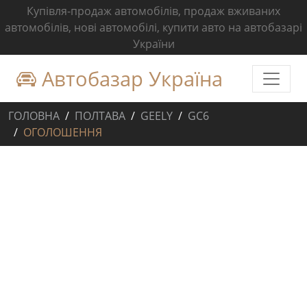
Купівля-продаж автомобілів, продаж вживаних
автомобілів, нові автомобілі, купити авто на автобазарі
України
Автобазар Україна
ГОЛОВНА
ПОЛТАВА
GEELY
GC6
ОГОЛОШЕННЯ