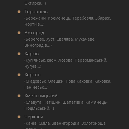
Охтирка...)
Тернопіль
(Бережани, Кременець, Теребовля, Збараж,
Чортків...)
Ужгород
(Берегове, Хуст, Свалява, Мукачеве,
Виноградів...)
Харків
(Куп'янськ, Ізюм, Лозова, Первомайський,
Чугуїв...)
Херсон
(Скадовськ, Олешки, Нова Каховка, Каховка,
Генічеськ...)
Хмельницький
(Славута, Нетішин, Шепетівка, Кам'янець-
Подільський...)
Черкаси
(Канів, Сміла, Звенигородка, Золотоноша,