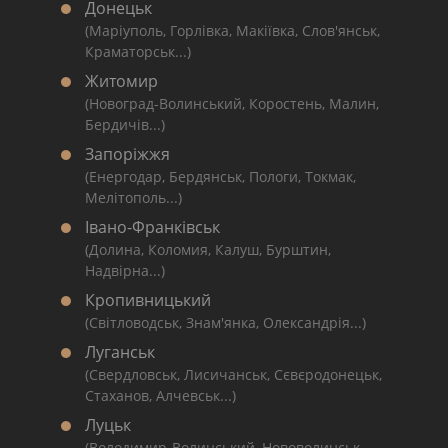
Донецьк
(Маріуполь, Горлівка, Макіївка, Слов'янськ,
Краматорськ...)
Житомир
(Новоград-Волинський, Коростень, Малин,
Бердичів...)
Запоріжжя
(Енергодар, Бердянськ, Пологи, Токмак,
Мелітополь...)
Івано-Франківськ
(Долина, Коломия, Калуш, Бурштин,
Надвірна...)
Кропивницький
(Світловодськ, Знам'янка, Олександрія...)
Луганськ
(Свердловськ, Лисичанськ, Сєвєродонецьк,
Стаханов, Алчевськ...)
Луцьк
(Володимир-Волинський, Нововолинськ,