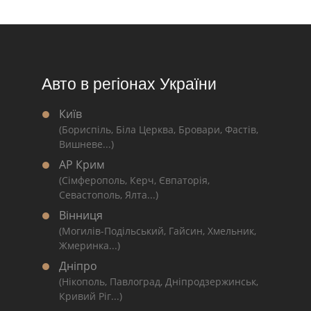
Авто в регіонах України
Київ
(Бориспіль, Біла Церква, Бровари, Фастів,
Вишневе...)
АР Крим
(Сімферополь, Керч, Євпаторія,
Севастополь, Ялта...)
Вінниця
(Могилів-Подільський, Гайсин, Хмельник,
Жмеринка...)
Дніпро
(Нікополь, Павлоград, Дніпродзержинськ,
Кривий Ріг...)