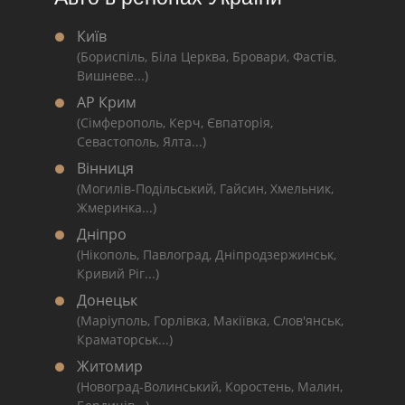
Київ
(Бориспіль, Біла Церква, Бровари, Фастів,
Вишневе...)
АР Крим
(Сімферополь, Керч, Євпаторія,
Севастополь, Ялта...)
Вінниця
(Могилів-Подільський, Гайсин, Хмельник,
Жмеринка...)
Дніпро
(Нікополь, Павлоград, Дніпродзержинськ,
Кривий Ріг...)
Донецьк
(Маріуполь, Горлівка, Макіївка, Слов'янськ,
Краматорськ...)
Житомир
(Новоград-Волинський, Коростень, Малин,