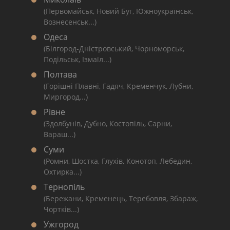
(Первомайськ, Новий Буг, Южноукраїнськ,
Вознесенськ...)
Одеса
(Білгород-Дністровський, Чорноморськ,
Подільськ, Ізмаїл...)
Полтава
(Горішні Плавні, Гадяч, Кременчук, Лубни,
Миргород...)
Рівне
(Здолбунів, Дубно, Костопіль, Сарни,
Вараш...)
Суми
(Ромни, Шостка, Глухів, Конотоп, Лебедин,
Охтирка...)
Тернопіль
(Бережани, Кременець, Теребовля, Збараж,
Чортків...)
Ужгород