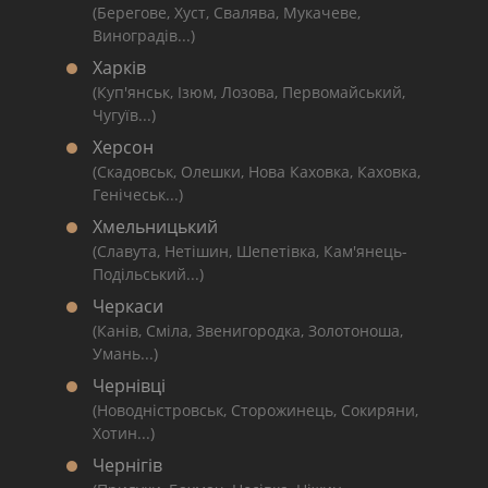
(Берегове, Хуст, Свалява, Мукачеве,
Виноградів...)
Харків
(Куп'янськ, Ізюм, Лозова, Первомайський,
Чугуїв...)
Херсон
(Скадовськ, Олешки, Нова Каховка, Каховка,
Генічеськ...)
Хмельницький
(Славута, Нетішин, Шепетівка, Кам'янець-
Подільський...)
Черкаси
(Канів, Сміла, Звенигородка, Золотоноша,
Умань...)
Чернівці
(Новодністровськ, Сторожинець, Сокиряни,
Хотин...)
Чернігів