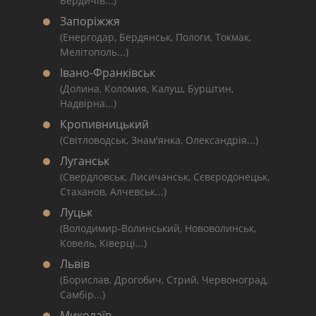
Бердичів...)
Запоріжжя
(Енергодар, Бердянськ, Пологи, Токмак,
Мелітополь...)
Івано-Франківськ
(Долина, Коломия, Калуш, Бурштин,
Надвірна...)
Кропивницький
(Світловодськ, Знам'янка, Олександрія...)
Луганськ
(Свердловськ, Лисичанськ, Сєвєродонецьк,
Стаханов, Алчевськ...)
Луцьк
(Володимир-Волинський, Нововолинськ,
Ковель, Ківерці...)
Львів
(Борислав, Дрогобич, Стрий, Червоноград,
Самбір...)
Миколаїв