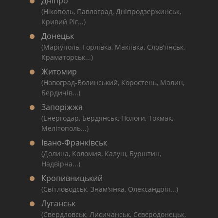
Дніпро
(Нікополь, Павлоград, Дніпродзержинськ,
Кривий Ріг...)
Донецьк
(Маріуполь, Горлівка, Макіївка, Слов'янськ,
Краматорськ...)
Житомир
(Новоград-Волинський, Коростень, Малин,
Бердичів...)
Запоріжжя
(Енергодар, Бердянськ, Пологи, Токмак,
Мелітополь...)
Івано-Франківськ
(Долина, Коломия, Калуш, Бурштин,
Надвірна...)
Кропивницький
(Світловодськ, Знам'янка, Олександрія...)
Луганськ
(Свердловськ, Лисичанськ, Сєвєродонецьк,