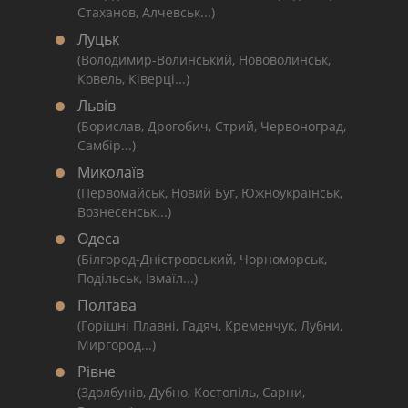
Стаханов, Алчевськ...)
Луцьк
(Володимир-Волинський, Нововолинськ,
Ковель, Ківерці...)
Львів
(Борислав, Дрогобич, Стрий, Червоноград,
Самбір...)
Миколаїв
(Первомайськ, Новий Буг, Южноукраїнськ,
Вознесенськ...)
Одеса
(Білгород-Дністровський, Чорноморськ,
Подільськ, Ізмаїл...)
Полтава
(Горішні Плавні, Гадяч, Кременчук, Лубни,
Миргород...)
Рівне
(Здолбунів, Дубно, Костопіль, Сарни,