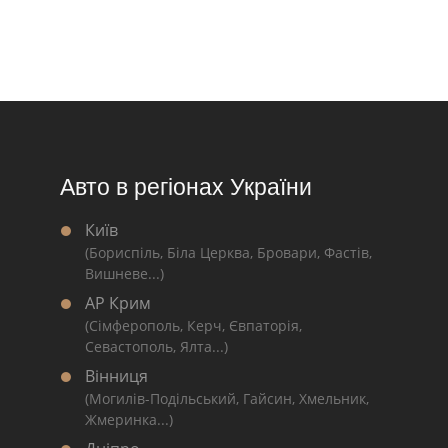
Авто в регіонах України
Київ
(Бориспіль, Біла Церква, Бровари, Фастів,
Вишневе...)
АР Крим
(Сімферополь, Керч, Євпаторія,
Севастополь, Ялта...)
Вінниця
(Могилів-Подільський, Гайсин, Хмельник,
Жмеринка...)