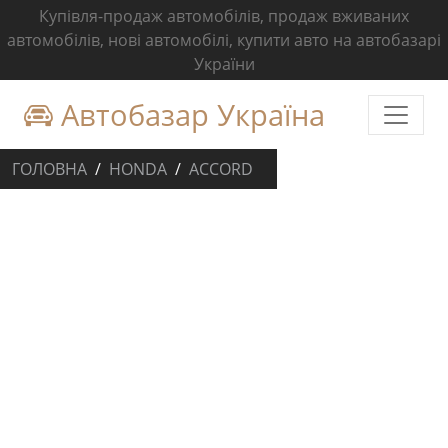
Купівля-продаж автомобілів, продаж вживаних
автомобілів, нові автомобілі, купити авто на автобазарі
України
Автобазар Україна
ГОЛОВНА
HONDA
ACCORD