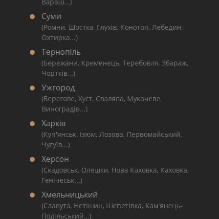
Вараш...)
Суми
(Ромни, Шостка, Глухів, Конотоп, Лебедин,
Охтирка...)
Тернопіль
(Бережани, Кременець, Теребовля, Збараж,
Чортків...)
Ужгород
(Берегове, Хуст, Свалява, Мукачеве,
Виноградів...)
Харків
(Куп'янськ, Ізюм, Лозова, Первомайський,
Чугуїв...)
Херсон
(Скадовськ, Олешки, Нова Каховка, Каховка,
Генічеськ...)
Хмельницький
(Славута, Нетішин, Шепетівка, Кам'янець-
Подільський...)