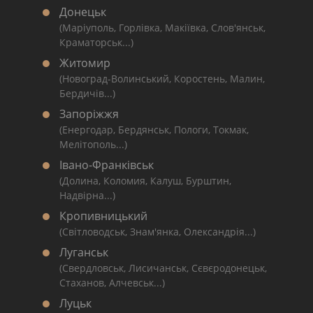
Донецьк
(Маріуполь, Горлівка, Макіївка, Слов'янськ,
Краматорськ...)
Житомир
(Новоград-Волинський, Коростень, Малин,
Бердичів...)
Запоріжжя
(Енергодар, Бердянськ, Пологи, Токмак,
Мелітополь...)
Івано-Франківськ
(Долина, Коломия, Калуш, Бурштин,
Надвірна...)
Кропивницький
(Світловодськ, Знам'янка, Олександрія...)
Луганськ
(Свердловськ, Лисичанськ, Сєвєродонецьк,
Стаханов, Алчевськ...)
Луцьк