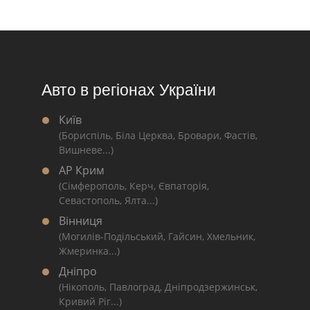
Авто в регіонах України
Київ
(Бориспіль, Біла Церква, Бровари, Фастів,
Вишневе...)
АР Крим
(Сімферополь, Керч, Євпаторія,
Севастополь, Ялта...)
Вінниця
(Могилів-Подільський, Гайсин, Хмельник,
Жмеринка...)
Дніпро
(Нікополь, Павлоград, Дніпродзержинськ,
Кривий Ріг...)