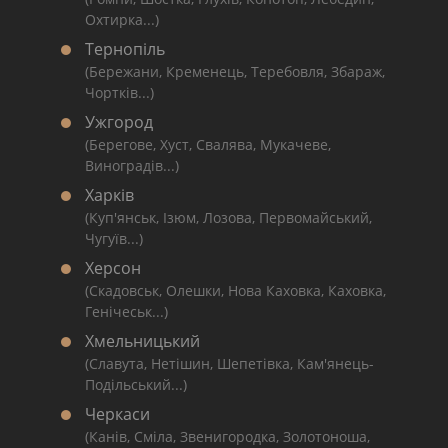
Охтирка...)
Тернопіль
(Бережани, Кременець, Теребовля, Збараж,
Чортків...)
Ужгород
(Берегове, Хуст, Свалява, Мукачеве,
Виноградів...)
Харків
(Куп'янськ, Ізюм, Лозова, Первомайський,
Чугуїв...)
Херсон
(Скадовськ, Олешки, Нова Каховка, Каховка,
Генічеськ...)
Хмельницький
(Славута, Нетішин, Шепетівка, Кам'янець-
Подільський...)
Черкаси
(Канів, Сміла, Звенигородка, Золотоноша,