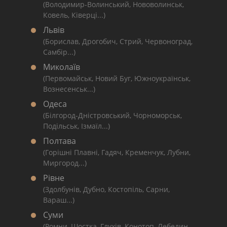
(Володимир-Волинський, Нововолинськ,
Ковель, Ківерці...)
Львів
(Борислав, Дрогобич, Стрий, Червоноград,
Самбір...)
Миколаїв
(Первомайськ, Новий Буг, Южноукраїнськ,
Вознесенськ...)
Одеса
(Білгород-Дністровський, Чорноморськ,
Подільськ, Ізмаїл...)
Полтава
(Горішні Плавні, Гадяч, Кременчук, Лубни,
Миргород...)
Рівне
(Здолбунів, Дубно, Костопіль, Сарни,
Вараш...)
Суми
(Ромни, Шостка, Глухів, Конотоп, Лебедин,