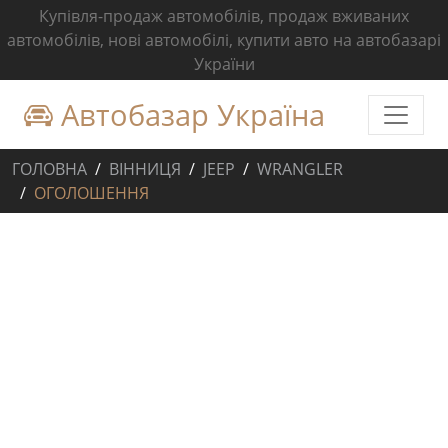
Купівля-продаж автомобілів, продаж вживаних
автомобілів, нові автомобілі, купити авто на автобазарі
України
Автобазар Україна
ГОЛОВНА
ВІННИЦЯ
JEEP
WRANGLER
ОГОЛОШЕННЯ