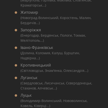
(Маріуполь, Горлівка, Макіївка, Слов'янськ,
Краматорськ...)
Житомир
(Новоград-Волинський, Коростень, Малин,
Бердичів...)
Запоріжжя
(Енергодар, Бердянськ, Пологи, Токмак,
Мелітополь...)
Івано-Франківськ
(Долина, Коломия, Калуш, Бурштин,
Надвірна...)
Кропивницький
(Світловодськ, Знам'янка, Олександрія...)
Луганськ
(Свердловськ, Лисичанськ, Сєвєродонецьк,
Стаханов, Алчевськ...)
Луцьк
(Володимир-Волинський, Нововолинськ,
Ковель, Ківерці...)