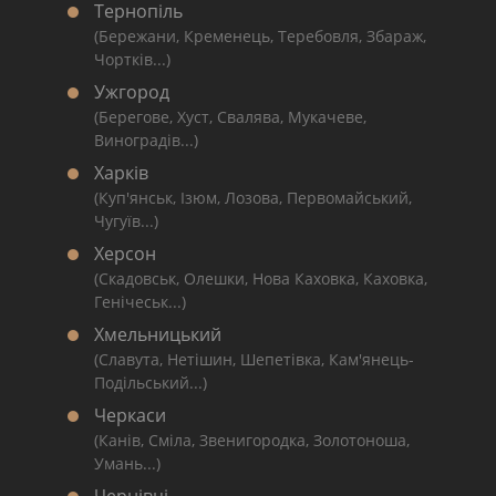
Тернопіль
(Бережани, Кременець, Теребовля, Збараж,
Чортків...)
Ужгород
(Берегове, Хуст, Свалява, Мукачеве,
Виноградів...)
Харків
(Куп'янськ, Ізюм, Лозова, Первомайський,
Чугуїв...)
Херсон
(Скадовськ, Олешки, Нова Каховка, Каховка,
Генічеськ...)
Хмельницький
(Славута, Нетішин, Шепетівка, Кам'янець-
Подільський...)
Черкаси
(Канів, Сміла, Звенигородка, Золотоноша,
Умань...)