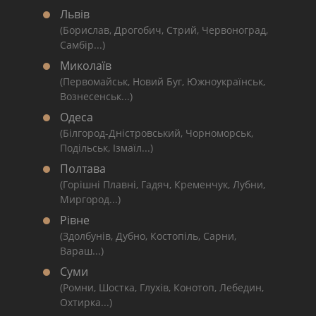
Львів
(Борислав, Дрогобич, Стрий, Червоноград,
Самбір...)
Миколаїв
(Первомайськ, Новий Буг, Южноукраїнськ,
Вознесенськ...)
Одеса
(Білгород-Дністровський, Чорноморськ,
Подільськ, Ізмаїл...)
Полтава
(Горішні Плавні, Гадяч, Кременчук, Лубни,
Миргород...)
Рівне
(Здолбунів, Дубно, Костопіль, Сарни,
Вараш...)
Суми
(Ромни, Шостка, Глухів, Конотоп, Лебедин,
Охтирка...)