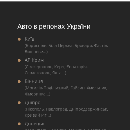
Авто в регіонах України
Київ
(Бориспіль, Біла Церква, Бровари, Фастів,
Вишневе...)
АР Крим
(Сімферополь, Керч, Євпаторія,
Севастополь, Ялта...)
Вінниця
(Могилів-Подільський, Гайсин, Хмельник,
Жмеринка...)
Дніпро
(Нікополь, Павлоград, Дніпродзержинськ,
Кривий Ріг...)
Донецьк