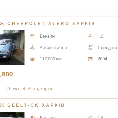
Ж CHEVROLET-ALERO ХАРКІВ
Бензин
1.5
Автоматична
Передній
117,000 км
2004
,800
Chevrolet
,
Alero
,
Харків
Ж GEELY-CK ХАРКІВ
Бензин
1.5