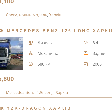
1,100
Chery
,
новый модель
,
Харків
Ж MERCEDES-BENZ-126 LONG ХАРКІ
Дизель
6.4
Механічна
Задній
580 км
2006
6,800
Mercedes-Benz
,
126 Long
,
Харків
Ж YZK-DRAGON ХАРКІВ