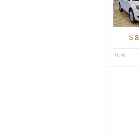
8
Теги: