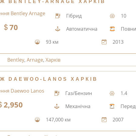
Ж BENTLEY-ARNAGE ХАРКІВ
Гібрид
10
70
Автоматична
Повн
93 км
2013
Bentley
,
Arnage
,
Харків
Ж DAEWOO-LANOS ХАРКІВ
Газ/Бензин
1.4
2,950
Механічна
Перед
147,000 км
2007