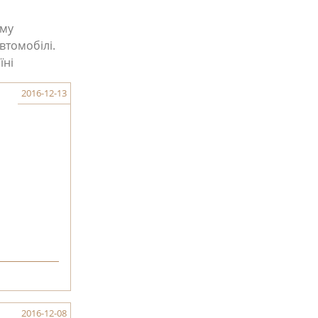
ому
втомобілі.
їні
2016-12-13
2016-12-08