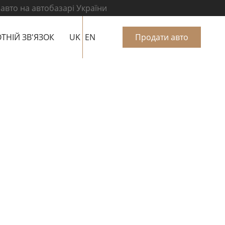
 авто на автобазарі України
ТНІЙ ЗВ'ЯЗОК
UK
EN
Продати авто