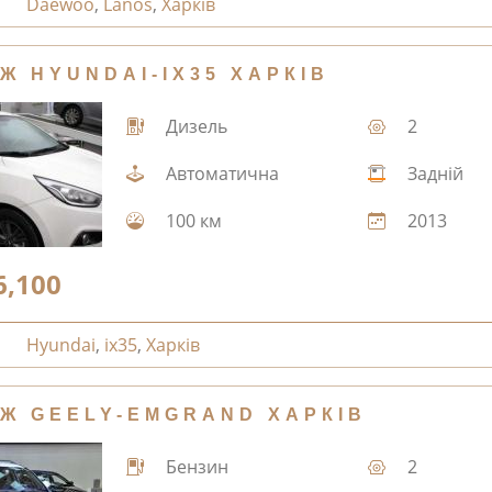
Daewoo
,
Lanos
,
Харків
Ж HYUNDAI-IX35 ХАРКІВ
Дизель
2
Автоматична
Задній
100 км
2013
6,100
Hyundai
,
ix35
,
Харків
Ж GEELY-EMGRAND ХАРКІВ
Бензин
2