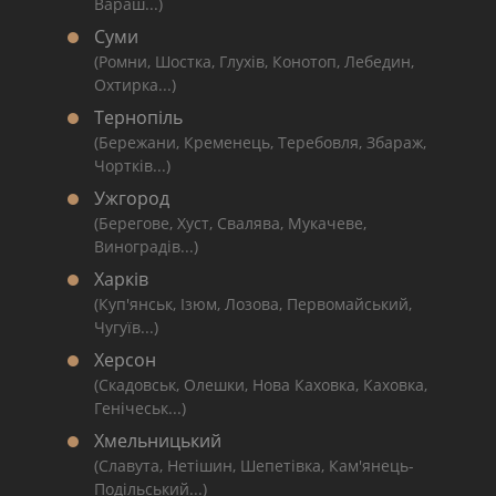
Вараш...)
Суми
(Ромни, Шостка, Глухів, Конотоп, Лебедин,
Охтирка...)
Тернопіль
(Бережани, Кременець, Теребовля, Збараж,
Чортків...)
Ужгород
(Берегове, Хуст, Свалява, Мукачеве,
Виноградів...)
Харків
(Куп'янськ, Ізюм, Лозова, Первомайський,
Чугуїв...)
Херсон
(Скадовськ, Олешки, Нова Каховка, Каховка,
Генічеськ...)
Хмельницький
(Славута, Нетішин, Шепетівка, Кам'янець-
Подільський...)