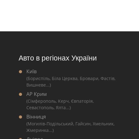
Авто в регіонах України
Київ
(Бориспіль, Біла Церква, Бровари, Фастів,
Вишневе...)
АР Крим
(Сімферополь, Керч, Євпаторія,
Севастополь, Ялта...)
Вінниця
(Могилів-Подільський, Гайсин, Хмельник,
Жмеринка...)