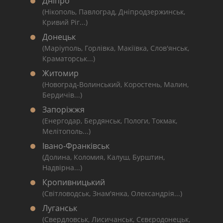
Дніпро
(Нікополь, Павлоград, Дніпродзержинськ,
Кривий Ріг...)
Донецьк
(Маріуполь, Горлівка, Макіївка, Слов'янськ,
Краматорськ...)
Житомир
(Новоград-Волинський, Коростень, Малин,
Бердичів...)
Запоріжжя
(Енергодар, Бердянськ, Пологи, Токмак,
Мелітополь...)
Івано-Франківськ
(Долина, Коломия, Калуш, Бурштин,
Надвірна...)
Кропивницький
(Світловодськ, Знам'янка, Олександрія...)
Луганськ
(Свердловськ, Лисичанськ, Сєвєродонецьк,