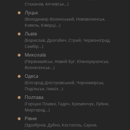
Стаханов, Алчевськ...)
Луцьк
(Володимир-Волинський, Нововолинськ,
Ковель, Ківерці...)
Львів
(Борислав, Дрогобич, Стрий, Червоноград,
Самбір...)
Миколаїв
(Первомайськ, Новий Буг, Южноукраїнськ,
Вознесенськ...)
Одеса
(Білгород-Дністровський, Чорноморськ,
Подільськ, Ізмаїл...)
Полтава
(Горішні Плавні, Гадяч, Кременчук, Лубни,
Миргород...)
Рівне
(Здолбунів, Дубно, Костопіль, Сарни,