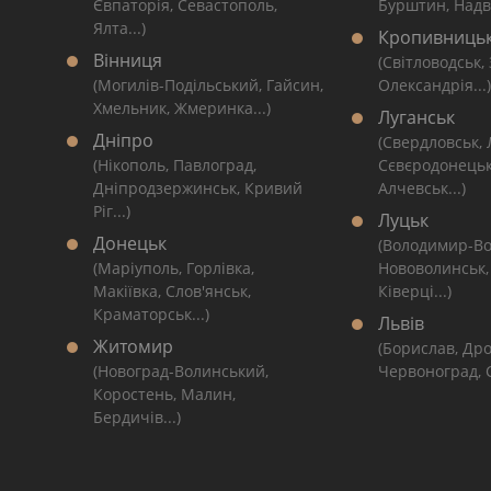
Євпаторія, Севастополь,
Бурштин, Надві
Ялта...)
Кропивниць
Вінниця
(Світловодськ,
(Могилів-Подільський, Гайсин,
Олександрія...)
Хмельник, Жмеринка...)
Луганськ
Дніпро
(Свердловськ,
(Нікополь, Павлоград,
Сєвєродонецьк
Дніпродзержинськ, Кривий
Алчевськ...)
Ріг...)
Луцьк
Донецьк
(Володимир-Во
(Маріуполь, Горлівка,
Нововолинськ,
Макіївка, Слов'янськ,
Ківерці...)
Краматорськ...)
Львів
Житомир
(Борислав, Дро
(Новоград-Волинський,
Червоноград, С
Коростень, Малин,
Бердичів...)