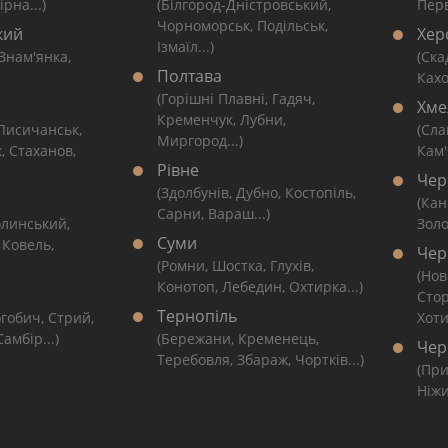
рна...)
(Білгород-Дністровський,
Перв
Чорноморськ, Подільськ,
кий
Хер
Ізмаїл...)
 Знам'янка,
(Ска
Полтава
Кахо
(Горішні Плавні, Гадяч,
Хме
Кременчук, Лубни,
 Лисичанськ,
(Сла
Миргород...)
, Стаханов,
Кам'
Рівне
Чер
(Здолбунів, Дубно, Костопіль,
(Кан
Сарни, Вараш...)
линський,
Золо
Суми
 Ковель,
Чер
(Ромни, Шостка, Глухів,
(Нов
Конотоп, Лебедин, Охтирка...)
Сто
Тернопіль
гобич, Стрий,
Хоти
амбір...)
(Бережани, Кременець,
Чер
Теребовля, Збараж, Чортків...)
(При
Ніжи