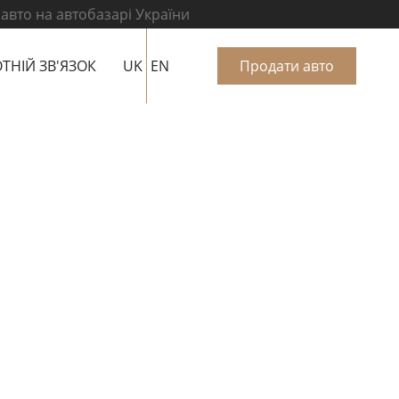
 авто на автобазарі України
ТНІЙ ЗВ'ЯЗОК
UK
EN
Продати авто