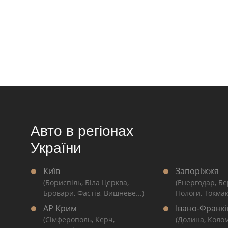
Авто в регіонах
України
Київ
Запоріжжя
(Бориспіль, Біла Церква,
(Енергодар, Бе
Бровари, Фастів, Вишневе...)
Пологи, Токмак
АР Крим
Івано-Франкі
(Сімферополь, Керч,
(Долина, Коло