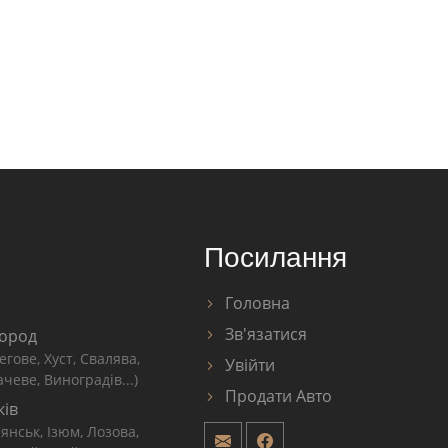
Посилання
Головна
Зв'язатися
ород
егове, Хуст, Свалява,
Увійти
чеве, Виноградів...)
Продати Авто
ків
'янськ, Ізюм, Лозова,