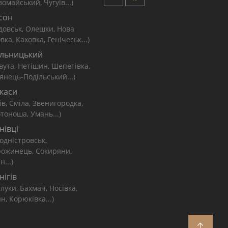
омайський, Чугуїв...)
сон
довськ, Олешки, Нова
вка, Каховка, Генічеськ...)
льницький
вута, Нетішин, Шепетівка,
янець-Подільський...)
каси
ів, Сміла, Звенигородка,
тоноша, Умань...)
нівці
одністровськ,
рожинець, Сокиряни,
н...)
нігів
луки, Бахмач, Носівка,
н, Корюківка...)