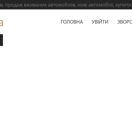
, продаж вживаних автомобілів, нові автомобілі, купити
а
ГОЛОВНА
УВІЙТИ
ЗВОРО