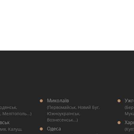
Миколаїв
Ужг
рдянськ,
(Первомайськ, Новий Буг,
(Бер
, Мелітополь...)
Южноукраїнськ,
Мука
Вознесенськ...)
вськ
Хар
Одеса
мия, Калуш,
(Куп