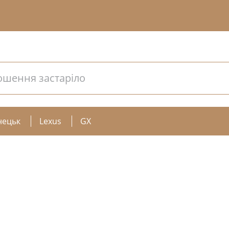
ошення застаріло
нецьк
Lexus
GX