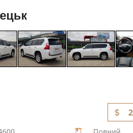
ецьк
2
4600
Повний