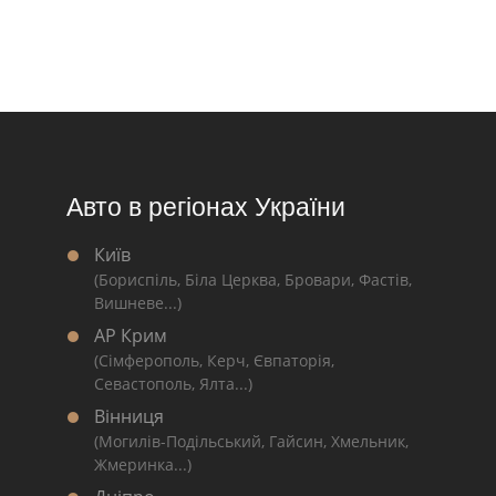
Авто в регіонах України
Київ
(Бориспіль, Біла Церква, Бровари, Фастів,
Вишневе...)
АР Крим
(Сімферополь, Керч, Євпаторія,
Севастополь, Ялта...)
Вінниця
(Могилів-Подільський, Гайсин, Хмельник,
Жмеринка...)