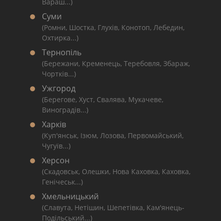
Вараш...)
Суми
(Ромни, Шостка, Глухів, Конотоп, Лебедин,
Охтирка...)
Тернопіль
(Бережани, Кременець, Теребовля, Збараж,
Чортків...)
Ужгород
(Берегове, Хуст, Свалява, Мукачеве,
Виноградів...)
Харків
(Куп'янськ, Ізюм, Лозова, Первомайський,
Чугуїв...)
Херсон
(Скадовськ, Олешки, Нова Каховка, Каховка,
Генічеськ...)
Хмельницький
(Славута, Нетішин, Шепетівка, Кам'янець-
Подільський...)