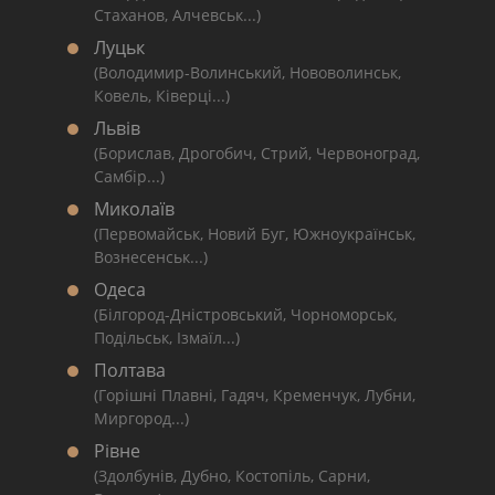
Стаханов, Алчевськ...)
Луцьк
(Володимир-Волинський, Нововолинськ,
Ковель, Ківерці...)
Львів
(Борислав, Дрогобич, Стрий, Червоноград,
Самбір...)
Миколаїв
(Первомайськ, Новий Буг, Южноукраїнськ,
Вознесенськ...)
Одеса
(Білгород-Дністровський, Чорноморськ,
Подільськ, Ізмаїл...)
Полтава
(Горішні Плавні, Гадяч, Кременчук, Лубни,
Миргород...)
Рівне
(Здолбунів, Дубно, Костопіль, Сарни,