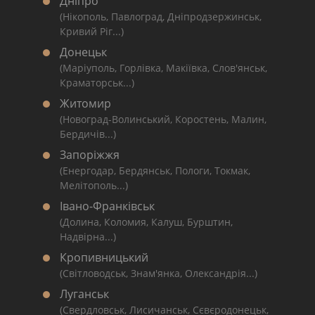
Дніпро
(Нікополь, Павлоград, Дніпродзержинськ,
Кривий Ріг...)
Донецьк
(Маріуполь, Горлівка, Макіївка, Слов'янськ,
Краматорськ...)
Житомир
(Новоград-Волинський, Коростень, Малин,
Бердичів...)
Запоріжжя
(Енергодар, Бердянськ, Пологи, Токмак,
Мелітополь...)
Івано-Франківськ
(Долина, Коломия, Калуш, Бурштин,
Надвірна...)
Кропивницький
(Світловодськ, Знам'янка, Олександрія...)
Луганськ
(Свердловськ, Лисичанськ, Сєвєродонецьк,