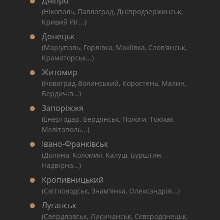
Дніпро
(Нікополь, Павлоград, Дніпродзержинськ,
Кривий Ріг...)
Донецьк
(Маріуполь, Горлівка, Макіївка, Слов'янськ,
Краматорськ...)
Житомир
(Новоград-Волинський, Коростень, Малин,
Бердичів...)
Запоріжжя
(Енергодар, Бердянськ, Пологи, Токмак,
Мелітополь...)
Івано-Франківськ
(Долина, Коломия, Калуш, Бурштин,
Надвірна...)
Кропивницький
(Світловодськ, Знам'янка, Олександрія...)
Луганськ
(Свердловськ, Лисичанськ, Сєвєродонецьк,