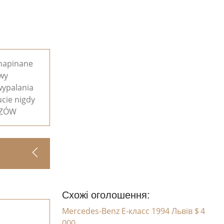
 napinane
owy
wypalania
cie nigdy
ESZÓW
Схожі оголошення:
Mercedes-Benz E-класс 1994 Львів
$ 4
000