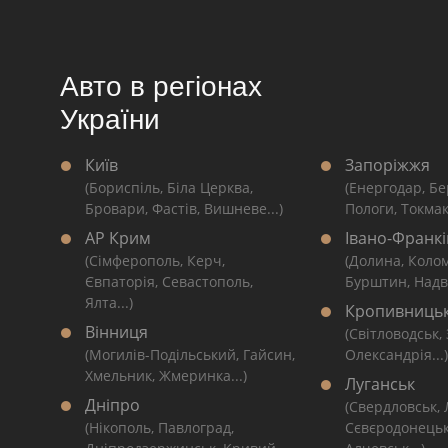
Авто в регіонах
України
Київ
Запоріжжя
(Бориспіль, Біла Церква,
(Енергодар, Бе
Бровари, Фастів, Вишневе...)
Пологи, Токмак
АР Крим
Івано-Франкі
(Сімферополь, Керч,
(Долина, Коло
Євпаторія, Севастополь,
Бурштин, Надві
Ялта...)
Кропивниць
Вінниця
(Світловодськ,
(Могилів-Подільський, Гайсин,
Олександрія...)
Хмельник, Жмеринка...)
Луганськ
Дніпро
(Свердловськ,
(Нікополь, Павлоград,
Сєвєродонецьк