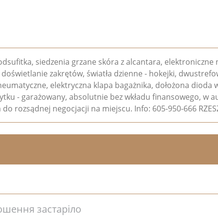
ufitka, siedzenia grzane skóra z alcantara, elektroniczne
doświetlanie zakrętów, światła dzienne - hokejki, dwustref
pneumatyczne, elektryczna klapa bagażnika, dołożona dioda 
ytku - garażowany, absolutnie bez wkładu finansowego, w au
a do rozsądnej negocjacji na miejscu. Info: 605-950-666 RZ
ошення застаріло