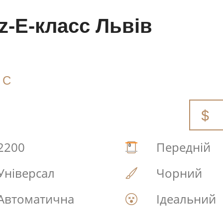
z-E-класс Львів
СС
2200
Передній
Універсал
Чорний
Автоматична
Ідеальний