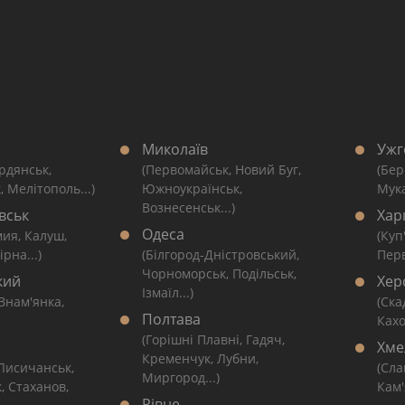
Миколаїв
Ужг
рдянськ,
(Первомайськ, Новий Буг,
(Бер
, Мелітополь...)
Южноукраїнськ,
Мука
Вознесенськ...)
вськ
Хар
Одеса
мия, Калуш,
(Куп
рна...)
(Білгород-Дністровський,
Перв
Чорноморськ, Подільськ,
кий
Хер
Ізмаїл...)
 Знам'янка,
(Ска
Полтава
Кахо
(Горішні Плавні, Гадяч,
Хме
Кременчук, Лубни,
 Лисичанськ,
(Сла
Миргород...)
, Стаханов,
Кам'
Рівне