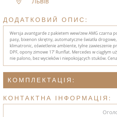
Львів
ДОДАТКОВИЙ ОПИС:
Wersja avantgarde z pakietem wew/zew AMG czarna pods
pasy, bixenon skrętny, automatyczne światła drogowe, 
klimatronic, oświetlenie ambiente, tylne zawieszenie 
DPF, opony zimowe 17’ Runflat. Mercedes w ciągłym uż
nie palono, bez wycieków i niepokojących stuków. Cen
КОМПЛЕКТАЦІЯ:
КОНТАКТНА ІНФОРМАЦІЯ:
Огол