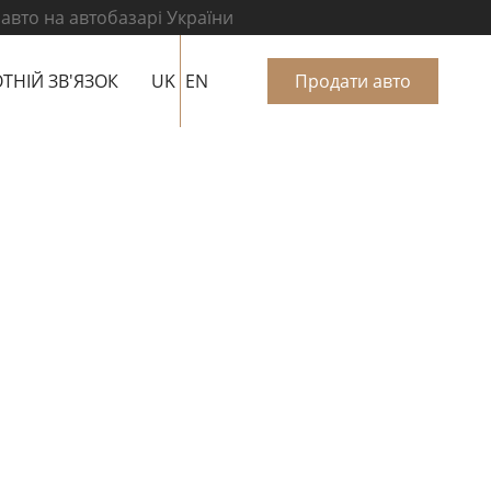
 авто на автобазарі України
ТНІЙ ЗВ'ЯЗОК
UK
EN
Продати авто