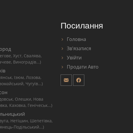
Посилання
Головна
Зв'язатися
ород
егове, Хуст, Свалява,
Увійти
чеве, Виноградів...)
Продати Авто
ків
'янськ, Ізюм, Лозова,
омайський, Чугуїв...)
сон
довськ, Олешки, Нова
вка, Каховка, Генічеськ...)
льницький
вута, Нетішин, Шепетівка,
янець-Подільський...)