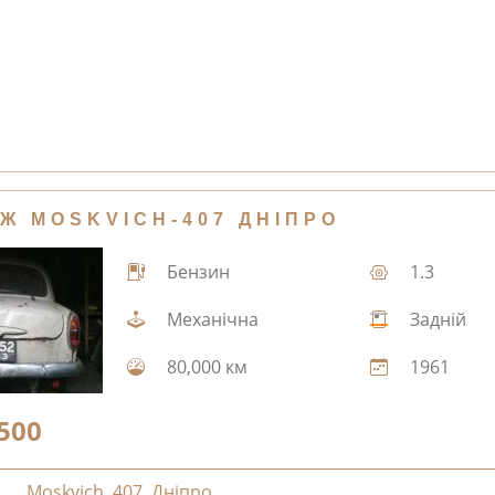
Ж MOSKVICH-407 ДНІПРО
Бензин
1.3
Механічна
Задній
80,000 км
1961
500
Moskvich
,
407
,
Дніпро