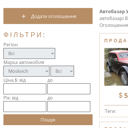
Автобазар 
Додати оголошення
автобазарі В
Оголошення 
ФІЛЬТРИ:
ПРОДА
Регіон
Марка автомобіля
Ціна,$: від
до
5
Рік: від
до
Теги: