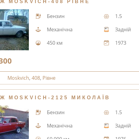
Ж MOSKVICH-408 РІВНЕ
Бензин
1.5
Механічна
Задній
450 км
1973
300
Moskvich
,
408
,
Рівне
Ж MOSKVICH-2125 МИКОЛАЇВ
Бензин
1.5
Механічна
Задній
60,000 км
1976