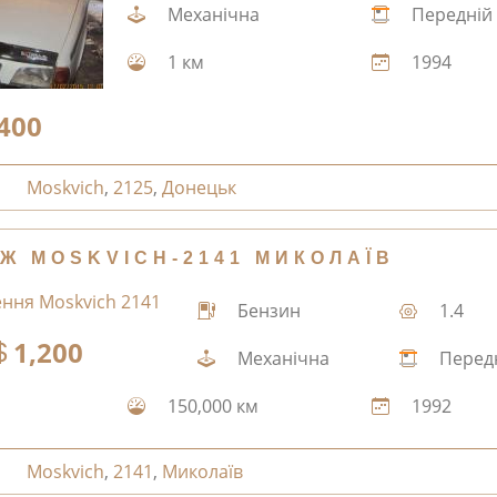
Механічна
Передній
1 км
1994
400
Moskvich
,
2125
,
Донецьк
Ж MOSKVICH-2141 МИКОЛАЇВ
Бензин
1.4
1,200
Механічна
Перед
150,000 км
1992
Moskvich
,
2141
,
Миколаїв