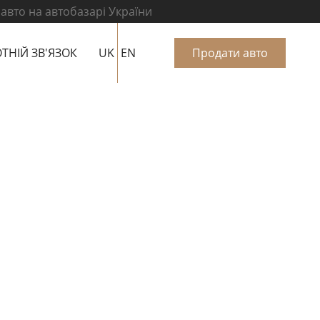
 авто на автобазарі України
ТНІЙ ЗВ'ЯЗОК
UK
EN
Продати авто