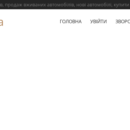
, продаж вживаних автомобілів, нові автомобілі, купити
а
ГОЛОВНА
УВІЙТИ
ЗВОРО