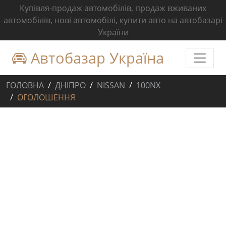
Купівля-продаж автомобілів, продаж вживаних
автомобілів, нові автомобілі, купити авто на автобазарі
України
Автобазар Україна
ГОЛОВНА
ДНІПРО
NISSAN
100NX
ОГОЛОШЕННЯ