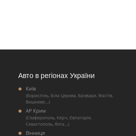
Авто в регіонах України
Київ
(Бориспіль, Біла Церква, Бровари, Фастів,
Вишневе...)
АР Крим
(Сімферополь, Керч, Євпаторія,
Севастополь, Ялта...)
Вінниця