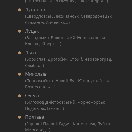
(Світловодськ, Знам'янка, Олександрія...)
Луганськ
(Свердловськ, Лисичанськ, Сєвєродонецьк,
Стаханов, Алчевськ...)
Луцьк
(Володимир-Волинський, Нововолинськ,
Ковель, Ківерці...)
Львів
(Борислав, Дрогобич, Стрий, Червоноград,
Самбір...)
Миколаїв
(Первомайськ, Новий Буг, Южноукраїнськ,
Вознесенськ...)
Одеса
(Білгород-Дністровський, Чорноморськ,
Подільськ, Ізмаїл...)
Полтава
(Горішні Плавні, Гадяч, Кременчук, Лубни,
Миргород...)