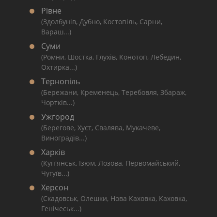
Рівне
(Здолбунів, Дубно, Костопіль, Сарни,
Вараш...)
Суми
(Ромни, Шостка, Глухів, Конотоп, Лебедин,
Охтирка...)
Тернопіль
(Бережани, Кременець, Теребовля, Збараж,
Чортків...)
Ужгород
(Берегове, Хуст, Свалява, Мукачеве,
Виноградів...)
Харків
(Куп'янськ, Ізюм, Лозова, Первомайський,
Чугуїв...)
Херсон
(Скадовськ, Олешки, Нова Каховка, Каховка,
Генічеськ...)