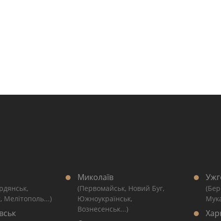
Миколаїв
Ужг
рдянськ,
(Первомайськ, Новий Буг,
(Бер
, Мелітополь...)
Южноукраїнськ,
Мука
Вознесенськ...)
вськ
Хар