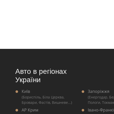
Авто в регіонах
України
Київ
Запоріжжя
(Бориспіль, Біла Церква,
(Енергодар, Бе
Бровари, Фастів, Вишневе...)
Пологи, Токмак
АР Крим
Івано-Франкі