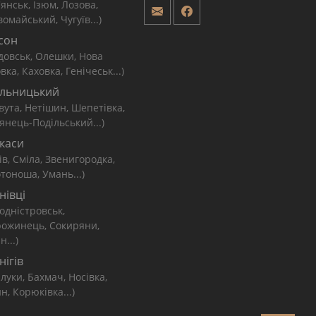
'янськ, Ізюм, Лозова,
омайський, Чугуїв...)
сон
довськ, Олешки, Нова
вка, Каховка, Генічеськ...)
льницький
вута, Нетішин, Шепетівка,
янець-Подільський...)
каси
ів, Сміла, Звенигородка,
тоноша, Умань...)
нівці
одністровськ,
рожинець, Сокиряни,
н...)
нігів
луки, Бахмач, Носівка,
н, Корюківка...)