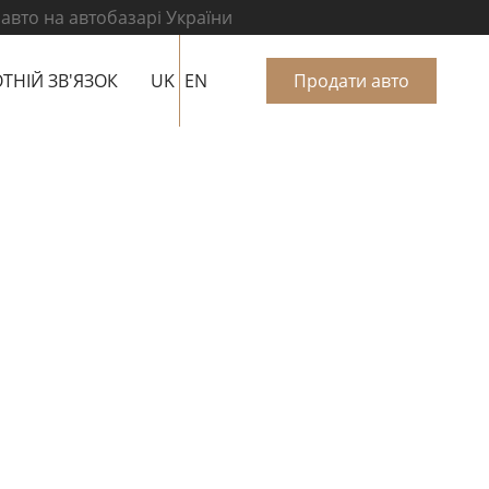
 авто на автобазарі України
ТНІЙ ЗВ'ЯЗОК
UK
EN
Продати авто