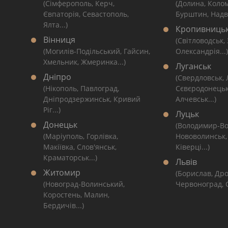
(Сімферополь, Керч,
(Долина, Коло
Євпаторія, Севастополь,
Бурштин, Надві
Ялта...)
Кропивниць
Вінниця
(Світловодськ,
(Могилів-Подільський, Гайсин,
Олександрія...)
Хмельник, Жмеринка...)
Луганськ
Дніпро
(Свердловськ,
(Нікополь, Павлоград,
Сєвєродонецьк
Дніпродзержинськ, Кривий
Алчевськ...)
Ріг...)
Луцьк
Донецьк
(Володимир-Во
(Маріуполь, Горлівка,
Нововолинськ,
Макіївка, Слов'янськ,
Ківерці...)
Краматорськ...)
Львів
Житомир
(Борислав, Дро
(Новоград-Волинський,
Червоноград, С
Коростень, Малин,
Бердичів...)