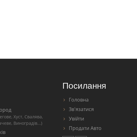
Посилання
Головна
Зв'язатися
ород
егове, Хуст, Свалява,
Увійти
чеве, Виноградів...)
Продати Авто
ків