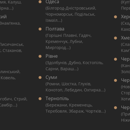
Одеса
мия, Калуш,
(Куп
рна...)
(Білгород-Дністровський,
Перв
Чорноморськ, Подільськ,
кий
Хер
Ізмаїл...)
 Знам'янка,
(Ска
Полтава
Кахо
(Горішні Плавні, Гадяч,
Хме
Кременчук, Лубни,
 Лисичанськ,
(Сла
Миргород...)
, Стаханов,
Кам'
Рівне
Чер
(Здолбунів, Дубно, Костопіль,
(Кан
Сарни, Вараш...)
линський,
Золо
Суми
 Ковель,
Чер
(Ромни, Шостка, Глухів,
(Нов
Конотоп, Лебедин, Охтирка...)
Сто
Тернопіль
гобич, Стрий,
Хоти
амбір...)
(Бережани, Кременець,
Чер
Теребовля, Збараж, Чортків...)
(При
Ніжи