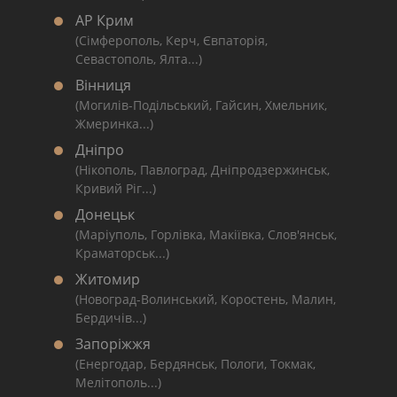
АР Крим
(Сімферополь, Керч, Євпаторія,
Севастополь, Ялта...)
Вінниця
(Могилів-Подільський, Гайсин, Хмельник,
Жмеринка...)
Дніпро
(Нікополь, Павлоград, Дніпродзержинськ,
Кривий Ріг...)
Донецьк
(Маріуполь, Горлівка, Макіївка, Слов'янськ,
Краматорськ...)
Житомир
(Новоград-Волинський, Коростень, Малин,
Бердичів...)
Запоріжжя
(Енергодар, Бердянськ, Пологи, Токмак,
Мелітополь...)