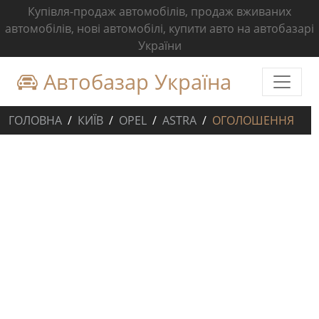
Купівля-продаж автомобілів, продаж вживаних
автомобілів, нові автомобілі, купити авто на автобазарі
України
Автобазар Україна
ГОЛОВНА
КИЇВ
OPEL
ASTRA
ОГОЛОШЕННЯ