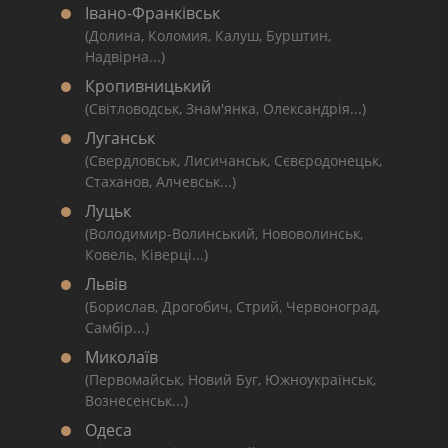
Івано-Франківськ
(Долина, Коломия, Калуш, Бурштин,
Надвірна...)
Кропивницький
(Світловодськ, Знам'янка, Олександрія...)
Луганськ
(Свердловськ, Лисичанськ, Сєвєродонецьк,
Стаханов, Алчевськ...)
Луцьк
(Володимир-Волинський, Нововолинськ,
Ковель, Ківерці...)
Львів
(Борислав, Дрогобич, Стрий, Червоноград,
Самбір...)
Миколаїв
(Первомайськ, Новий Буг, Южноукраїнськ,
Вознесенськ...)
Одеса