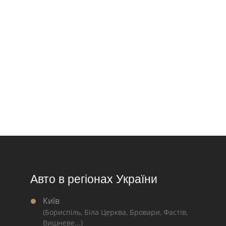
Авто в регіонах України
Київ
(Бориспіль, Біла Церква, Бровари, Фастів,
Вишневе...)