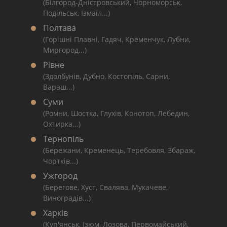
(Білгород-Дністровський, Чорноморськ,
Подільськ, Ізмаїл...)
Полтава
(Горішні Плавні, Гадяч, Кременчук, Лубни,
Миргород...)
Рівне
(Здолбунів, Дубно, Костопіль, Сарни,
Вараш...)
Суми
(Ромни, Шостка, Глухів, Конотоп, Лебедин,
Охтирка...)
Тернопіль
(Бережани, Кременець, Теребовля, Збараж,
Чортків...)
Ужгород
(Берегове, Хуст, Свалява, Мукачеве,
Виноградів...)
Харків
(Куп'янськ, Ізюм, Лозова, Первомайський,