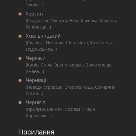
Чугуїв...)
Херсон
(Скадовськ, Олешки, Нова Каховка, Каховка,
Генічеськ...)
Хмельницький
(Славута, Нетішин, Шепетівка, Кам'янець-
Подільський...)
Черкаси
(Канів, Сміла, Звенигородка, Золотоноша,
Умань...)
Чернівці
(Новодністровськ, Сторожинець, Сокиряни,
Хотин...)
Чернігів
(Прилуки, Бахмач, Носівка, Ніжин,
Корюківка...)
Посилання