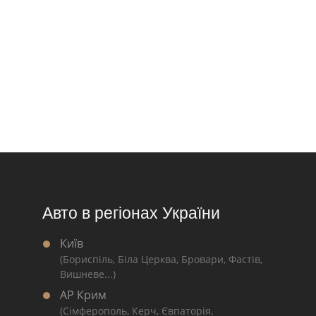
Авто в регіонах України
Київ
(Бориспіль, Біла Церква, Бровари, Фастів,
Вишневе...)
АР Крим
(Сімферополь, Керч, Євпаторія,