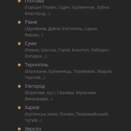
Полтава
(Горішні Плавні, Гадяч, Кременчук, Лубни,
Миргород...)
Рівне
(Здолбунів, Дубно, Костопіль, Сарни,
Вараш...)
Суми
(Ромни, Шостка, Глухів, Конотоп, Лебедин,
Охтирка...)
Тернопіль
(Бережани, Кременець, Теребовля, Збараж,
Чортків...)
Ужгород
(Берегове, Хуст, Свалява, Мукачеве,
Виноградів...)
Харків
(Куп'янськ, Ізюм, Лозова, Первомайський,
Чугуїв...)
Херсон