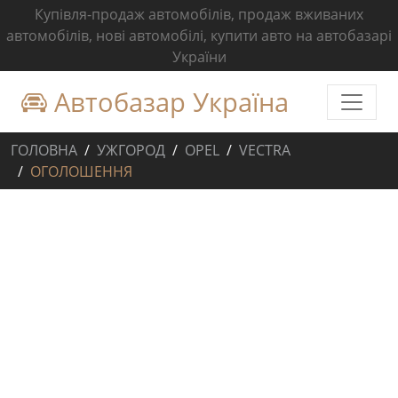
Купівля-продаж автомобілів, продаж вживаних
автомобілів, нові автомобілі, купити авто на автобазарі
України
Автобазар Україна
ГОЛОВНА
УЖГОРОД
OPEL
VECTRA
ОГОЛОШЕННЯ