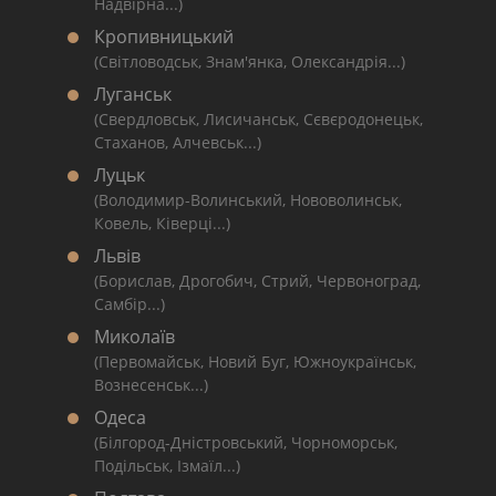
Надвірна...)
Кропивницький
(Світловодськ, Знам'янка, Олександрія...)
Луганськ
(Свердловськ, Лисичанськ, Сєвєродонецьк,
Стаханов, Алчевськ...)
Луцьк
(Володимир-Волинський, Нововолинськ,
Ковель, Ківерці...)
Львів
(Борислав, Дрогобич, Стрий, Червоноград,
Самбір...)
Миколаїв
(Первомайськ, Новий Буг, Южноукраїнськ,
Вознесенськ...)
Одеса
(Білгород-Дністровський, Чорноморськ,
Подільськ, Ізмаїл...)