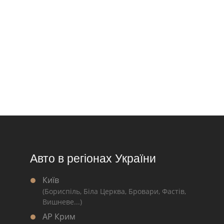
Авто в регіонах України
Київ
(Бориспіль, Біла Церква, Бровари, Фастів,
Вишневе...)
АР Крим