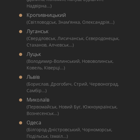
Надвірна...)
Кропивницький
(Світловодськ, Знам'янка, Олександрія...)
Луганськ
(Свердловськ, Лисичанськ, Сєвєродонецьк,
Стаханов, Алчевськ...)
Луцьк
(Володимир-Волинський, Нововолинськ,
Ковель, Ківерці...)
Львів
(Борислав, Дрогобич, Стрий, Червоноград,
Самбір...)
Миколаїв
(Первомайськ, Новий Буг, Южноукраїнськ,
Вознесенськ...)
Одеса
(Білгород-Дністровський, Чорноморськ,
Подільськ, Ізмаїл...)