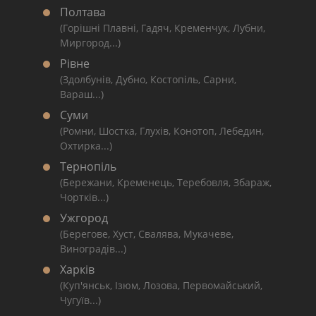
Полтава
(Горішні Плавні, Гадяч, Кременчук, Лубни,
Миргород...)
Рівне
(Здолбунів, Дубно, Костопіль, Сарни,
Вараш...)
Суми
(Ромни, Шостка, Глухів, Конотоп, Лебедин,
Охтирка...)
Тернопіль
(Бережани, Кременець, Теребовля, Збараж,
Чортків...)
Ужгород
(Берегове, Хуст, Свалява, Мукачеве,
Виноградів...)
Харків
(Куп'янськ, Ізюм, Лозова, Первомайський,
Чугуїв...)