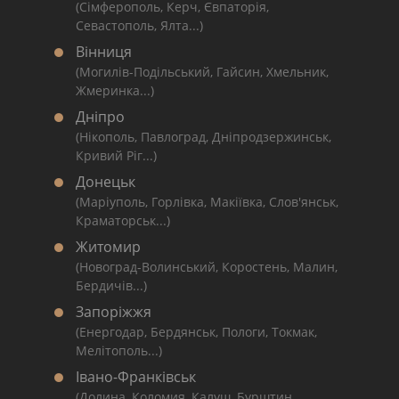
(Сімферополь, Керч, Євпаторія,
Севастополь, Ялта...)
Вінниця
(Могилів-Подільський, Гайсин, Хмельник,
Жмеринка...)
Дніпро
(Нікополь, Павлоград, Дніпродзержинськ,
Кривий Ріг...)
Донецьк
(Маріуполь, Горлівка, Макіївка, Слов'янськ,
Краматорськ...)
Житомир
(Новоград-Волинський, Коростень, Малин,
Бердичів...)
Запоріжжя
(Енергодар, Бердянськ, Пологи, Токмак,
Мелітополь...)
Івано-Франківськ
(Долина, Коломия, Калуш, Бурштин,