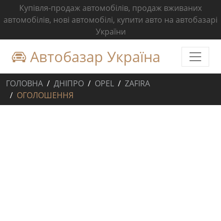
Купівля-продаж автомобілів, продаж вживаних
автомобілів, нові автомобілі, купити авто на автобазарі
України
Автобазар Україна
ГОЛОВНА
ДНІПРО
OPEL
ZAFIRA
ОГОЛОШЕННЯ