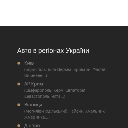
Авто в регіонах України
Київ
(Бориспіль, Біла Церква, Бровари, Фастів,
Вишневе...)
АР Крим
(Сімферополь, Керч, Євпаторія,
Севастополь, Ялта...)
Вінниця
(Могилів-Подільський, Гайсин, Хмельник,
Жмеринка...)
Дніпро