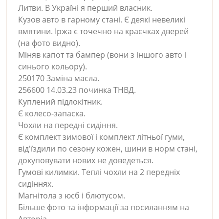
Литви. В Україні я перший власник.
Кузов авто в гарному стані. Є деякі невеликі
вмятини. Іржа є точечно на краєчках дверей
(на фото видно).
Міняв капот та бампер (вони з іншого авто і
синього кольору).
250170 Заміна масла.
256600 14.03.23 починка ТНВД.
Куплений підлокітник.
Є колесо-запаска.
Чохли на передні сидіння.
Є комплект зимової і комплект літньої гуми,
від'їздили по сезону кожен, шини в норм стані,
докуповувати нових не доведеться.
Гумові килимки. Теплі чохли на 2 передніх
сидіннях.
Магнітола з юсб і блютусом.
Більше фото та інформації за посиланням на