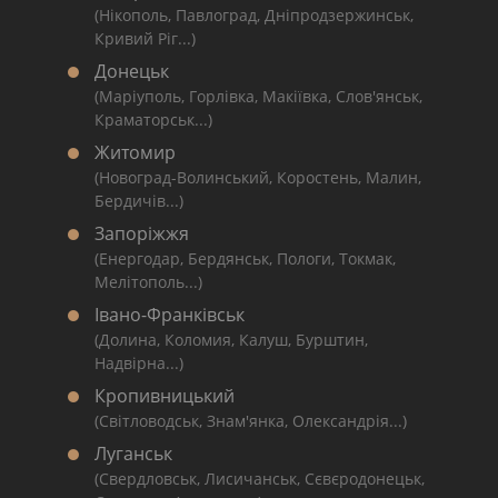
(Нікополь, Павлоград, Дніпродзержинськ,
Кривий Ріг...)
Донецьк
(Маріуполь, Горлівка, Макіївка, Слов'янськ,
Краматорськ...)
Житомир
(Новоград-Волинський, Коростень, Малин,
Бердичів...)
Запоріжжя
(Енергодар, Бердянськ, Пологи, Токмак,
Мелітополь...)
Івано-Франківськ
(Долина, Коломия, Калуш, Бурштин,
Надвірна...)
Кропивницький
(Світловодськ, Знам'янка, Олександрія...)
Луганськ
(Свердловськ, Лисичанськ, Сєвєродонецьк,