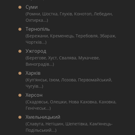
Суми
(Ромни, Шостка, Глухів, Конотоп, Лебедин,
Охтирка...)
Тернопіль
(Бережани, Кременець, Теребовля, Збараж,
Чортків...)
Ужгород
(Берегове, Хуст, Свалява, Мукачеве,
Виноградів...)
Харків
(Куп'янськ, Ізюм, Лозова, Первомайський,
Чугуїв...)
Херсон
(Скадовськ, Олешки, Нова Каховка, Каховка,
Генічеськ...)
Хмельницький
(Славута, Нетішин, Шепетівка, Кам'янець-
Подільський...)