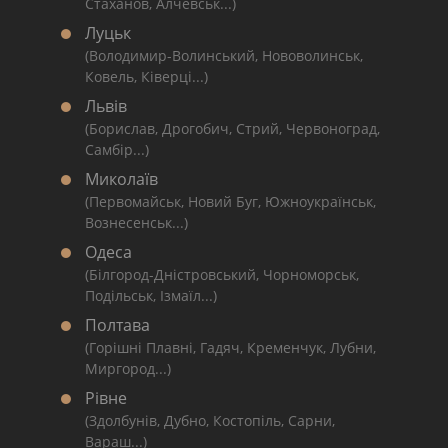
Стаханов, Алчевськ...)
Луцьк
(Володимир-Волинський, Нововолинськ,
Ковель, Ківерці...)
Львів
(Борислав, Дрогобич, Стрий, Червоноград,
Самбір...)
Миколаїв
(Первомайськ, Новий Буг, Южноукраїнськ,
Вознесенськ...)
Одеса
(Білгород-Дністровський, Чорноморськ,
Подільськ, Ізмаїл...)
Полтава
(Горішні Плавні, Гадяч, Кременчук, Лубни,
Миргород...)
Рівне
(Здолбунів, Дубно, Костопіль, Сарни,
Вараш...)