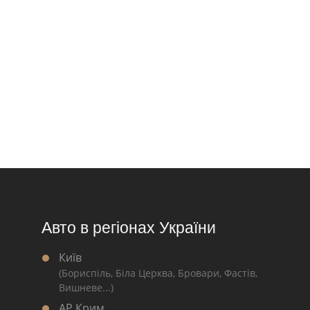
Авто в регіонах України
Київ
(Бориспіль, Біла Церква, Бровари, Фастів,
Вишневе...)
АР Крим