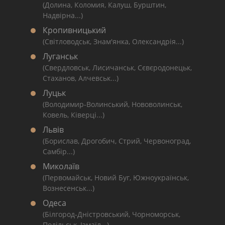
(Долина, Коломия, Калуш, Бурштин,
Надвірна...)
Кропивницький
(Світловодськ, Знам'янка, Олександрія...)
Луганськ
(Свердловськ, Лисичанськ, Сєвєродонецьк,
Стаханов, Алчевськ...)
Луцьк
(Володимир-Волинський, Нововолинськ,
Ковель, Ківерці...)
Львів
(Борислав, Дрогобич, Стрий, Червоноград,
Самбір...)
Миколаїв
(Первомайськ, Новий Буг, Южноукраїнськ,
Вознесенськ...)
Одеса
(Білгород-Дністровський, Чорноморськ,
Подільськ, Ізмаїл...)