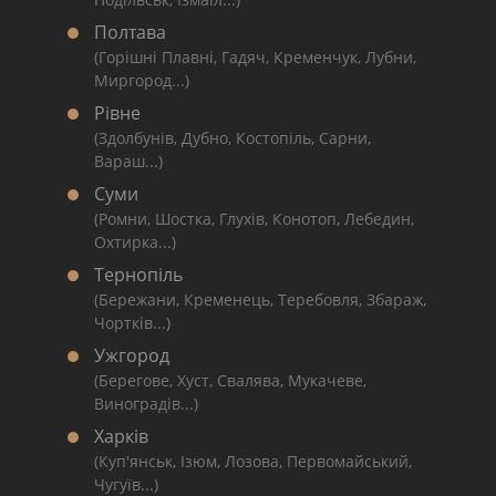
Полтава
(Горішні Плавні, Гадяч, Кременчук, Лубни,
Миргород...)
Рівне
(Здолбунів, Дубно, Костопіль, Сарни,
Вараш...)
Суми
(Ромни, Шостка, Глухів, Конотоп, Лебедин,
Охтирка...)
Тернопіль
(Бережани, Кременець, Теребовля, Збараж,
Чортків...)
Ужгород
(Берегове, Хуст, Свалява, Мукачеве,
Виноградів...)
Харків
(Куп'янськ, Ізюм, Лозова, Первомайський,
Чугуїв...)