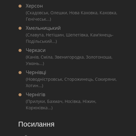
Херсон
(Скадовськ, Олешки, Нова Каховка, Каховка,
Генічеськ...)
Хмельницький
(Славута, Нетішин, Шепетівка, Кам'янець-
Подільський...)
Черкаси
(Канів, Сміла, Звенигородка, Золотоноша,
Умань...)
Чернівці
(Новодністровськ, Сторожинець, Сокиряни,
Хотин...)
Чернігів
(Прилуки, Бахмач, Носівка, Ніжин,
Корюківка...)
Посилання