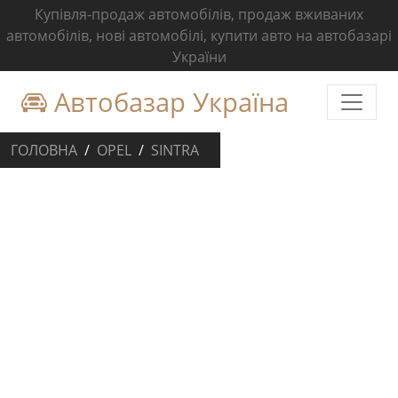
Купівля-продаж автомобілів, продаж вживаних
автомобілів, нові автомобілі, купити авто на автобазарі
України
Автобазар Україна
ГОЛОВНА
OPEL
SINTRA