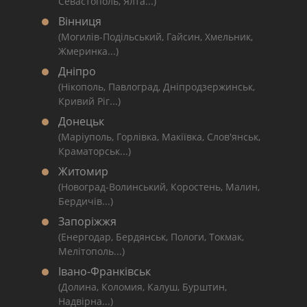
Севастополь, Ялта...)
Вінниця
(Могилів-Подільський, Гайсин, Хмельник,
Жмеринка...)
Дніпро
(Нікополь, Павлоград, Дніпродзержинськ,
Кривий Ріг...)
Донецьк
(Маріуполь, Горлівка, Макіївка, Слов'янськ,
Краматорськ...)
Житомир
(Новоград-Волинський, Коростень, Малин,
Бердичів...)
Запоріжжя
(Енергодар, Бердянськ, Пологи, Токмак,
Мелітополь...)
Івано-Франківськ
(Долина, Коломия, Калуш, Бурштин,
Надвірна...)