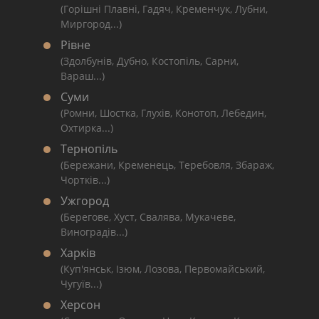
(Горішні Плавні, Гадяч, Кременчук, Лубни,
Миргород...)
Рівне
(Здолбунів, Дубно, Костопіль, Сарни,
Вараш...)
Суми
(Ромни, Шостка, Глухів, Конотоп, Лебедин,
Охтирка...)
Тернопіль
(Бережани, Кременець, Теребовля, Збараж,
Чортків...)
Ужгород
(Берегове, Хуст, Свалява, Мукачеве,
Виноградів...)
Харків
(Куп'янськ, Ізюм, Лозова, Первомайський,
Чугуїв...)
Херсон