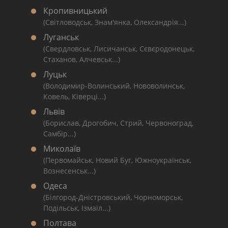
Кропивницький
(Світловодськ, Знам'янка, Олександрія...)
Луганськ
(Свердловськ, Лисичанськ, Сєвєродонецьк,
Стаханов, Алчевськ...)
Луцьк
(Володимир-Волинський, Нововолинськ,
Ковель, Ківерці...)
Львів
(Борислав, Дрогобич, Стрий, Червоноград,
Самбір...)
Миколаїв
(Первомайськ, Новий Буг, Южноукраїнськ,
Вознесенськ...)
Одеса
(Білгород-Дністровський, Чорноморськ,
Подільськ, Ізмаїл...)
Полтава