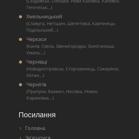
(Скадовськ, Олешки, Нова Каховка, Каховка,
Генічеськ...)
Хмельницький
(Славута, Нетішин, Шепетівка, Кам'янець-
Подільський...)
Черкаси
(Канів, Сміла, Звенигородка, Золотоноша,
Умань...)
Чернівці
(Новодністровськ, Сторожинець, Сокиряни,
Хотин...)
Чернігів
(Прилуки, Бахмач, Носівка, Ніжин,
Корюківка...)
Посилання
Головна
Зв'язатися