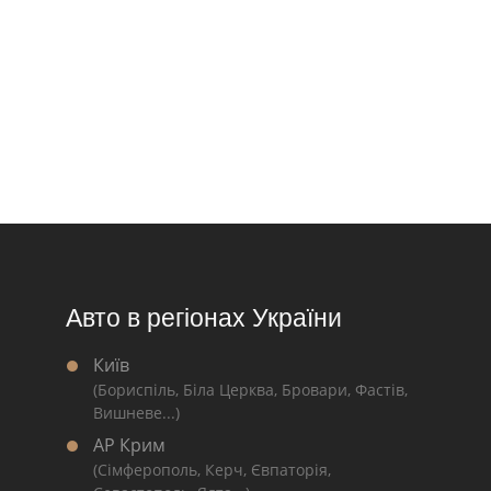
Авто в регіонах України
Київ
(Бориспіль, Біла Церква, Бровари, Фастів,
Вишневе...)
АР Крим
(Сімферополь, Керч, Євпаторія,