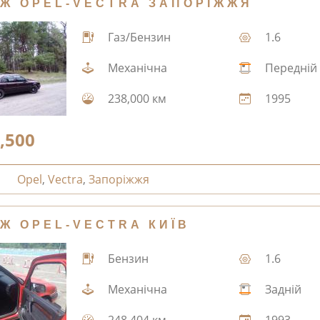
Ж OPEL-VECTRA ЗАПОРІЖЖЯ
Газ/Бензин
1.6
Механічна
Передній
238,000 км
1995
,500
Opel
,
Vectra
,
Запоріжжя
Ж OPEL-VECTRA КИЇВ
Бензин
1.6
Механічна
Задній
248,404 км
1993