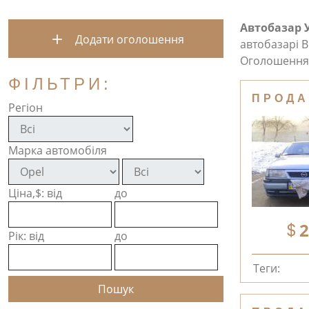
Автобазар 
Додати оголошення
автобазарі В
Оголошення 
ФІЛЬТРИ:
ПРОДА
Регіон
Марка автомобіля
Ціна,$: від
до
2
Рік: від
до
Теги: