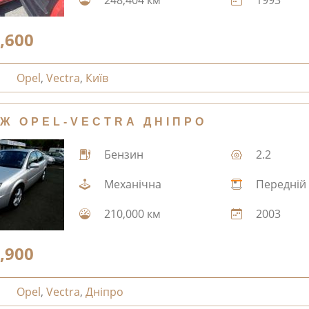
,600
Opel
,
Vectra
,
Київ
Ж OPEL-VECTRA ДНІПРО
Бензин
2.2
Механічна
Передній
210,000 км
2003
,900
Opel
,
Vectra
,
Дніпро