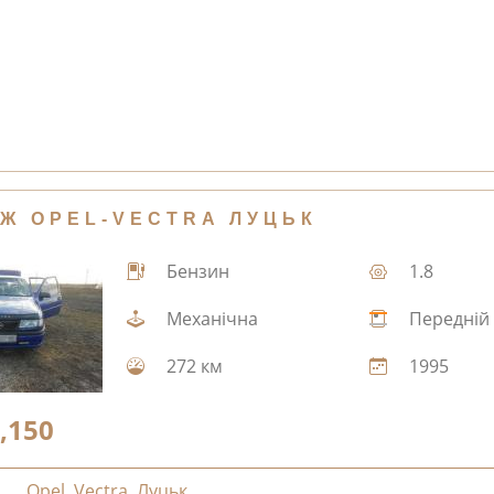
Ж OPEL-VECTRA ЛУЦЬК
Бензин
1.8
Механічна
Передній
272 км
1995
,150
Opel
,
Vectra
,
Луцьк