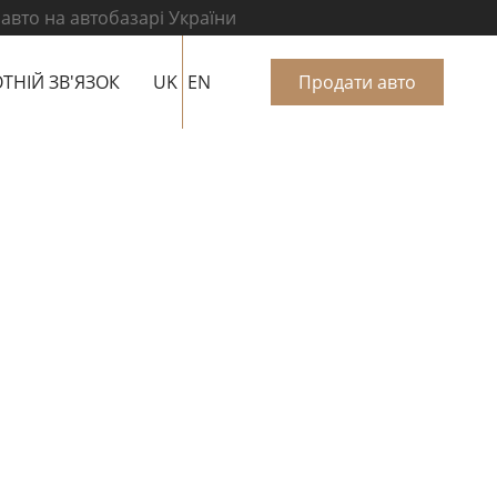
 авто на автобазарі України
ТНІЙ ЗВ'ЯЗОК
UK
EN
Продати авто