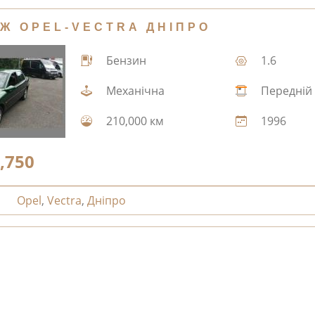
Ж OPEL-VECTRA ДНІПРО
Бензин
1.6
Механічна
Передній
210,000 км
1996
,750
Opel
,
Vectra
,
Дніпро