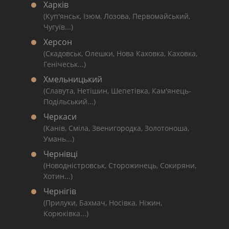
Харків
(Куп'янськ, Ізюм, Лозова, Первомайський,
Чугуїв...)
Херсон
(Скадовськ, Олешки, Нова Каховка, Каховка,
Генічеськ...)
Хмельницький
(Славута, Нетішин, Шепетівка, Кам'янець-
Подільський...)
Черкаси
(Канів, Сміла, Звенигородка, Золотоноша,
Умань...)
Чернівці
(Новодністровськ, Сторожинець, Сокиряни,
Хотин...)
Чернігів
(Прилуки, Бахмач, Носівка, Ніжин,
Корюківка...)