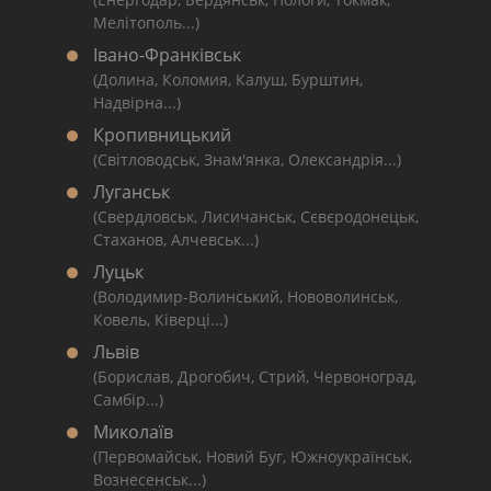
Мелітополь...)
Івано-Франківськ
(Долина, Коломия, Калуш, Бурштин,
Надвірна...)
Кропивницький
(Світловодськ, Знам'янка, Олександрія...)
Луганськ
(Свердловськ, Лисичанськ, Сєвєродонецьк,
Стаханов, Алчевськ...)
Луцьк
(Володимир-Волинський, Нововолинськ,
Ковель, Ківерці...)
Львів
(Борислав, Дрогобич, Стрий, Червоноград,
Самбір...)
Миколаїв
(Первомайськ, Новий Буг, Южноукраїнськ,
Вознесенськ...)