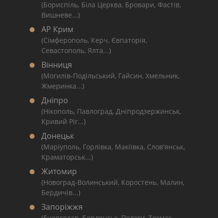
(Бориспіль, Біла Церква, Бровари, Фастів,
Вишневе...)
АР Крим
(Сімферополь, Керч, Євпаторія,
Севастополь, Ялта...)
Вінниця
(Могилів-Подільський, Гайсин, Хмельник,
Жмеринка...)
Дніпро
(Нікополь, Павлоград, Дніпродзержинськ,
Кривий Ріг...)
Донецьк
(Маріуполь, Горлівка, Макіївка, Слов'янськ,
Краматорськ...)
Житомир
(Новоград-Волинський, Коростень, Малин,
Бердичів...)
Запоріжжя
(Енергодар, Бердянськ, Пологи, Токмак,