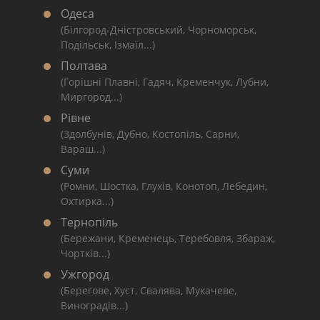
Одеса
(Білгород-Дністровський, Чорноморськ,
Подільськ, Ізмаїл...)
Полтава
(Горішні Плавні, Гадяч, Кременчук, Лубни,
Миргород...)
Рівне
(Здолбунів, Дубно, Костопіль, Сарни,
Вараш...)
Суми
(Ромни, Шостка, Глухів, Конотоп, Лебедин,
Охтирка...)
Тернопіль
(Бережани, Кременець, Теребовля, Збараж,
Чортків...)
Ужгород
(Берегове, Хуст, Свалява, Мукачеве,
Виноградів...)