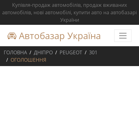
Купівля-продаж автомобілів, продаж вживаних
автомобілів, нові автомобілі, купити авто на автобазарі
України
Автобазар Україна
ГОЛОВНА
ДНІПРО
PEUGEOT
301
ОГОЛОШЕННЯ