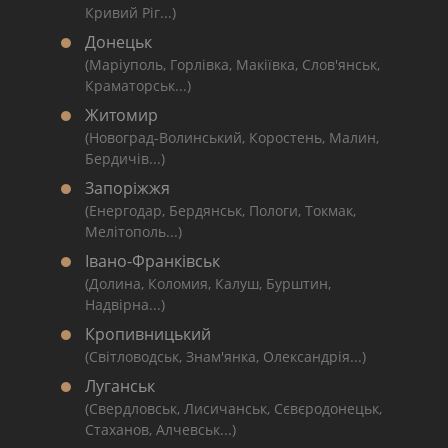
Кривий Ріг...)
Донецьк
(Маріуполь, Горлівка, Макіївка, Слов'янськ,
Краматорськ...)
Житомир
(Новоград-Волинський, Коростень, Малин,
Бердичів...)
Запоріжжя
(Енергодар, Бердянськ, Пологи, Токмак,
Мелітополь...)
Івано-Франківськ
(Долина, Коломия, Калуш, Бурштин,
Надвірна...)
Кропивницький
(Світловодськ, Знам'янка, Олександрія...)
Луганськ
(Свердловськ, Лисичанськ, Сєвєродонецьк,
Стаханов, Алчевськ...)