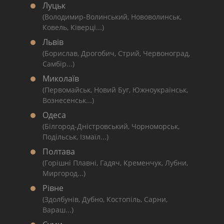
Луцьк
(Володимир-Волинський, Нововолинськ,
Ковель, Ківерці...)
Львів
(Борислав, Дрогобич, Стрий, Червоноград,
Самбір...)
Миколаїв
(Первомайськ, Новий Буг, Южноукраїнськ,
Вознесенськ...)
Одеса
(Білгород-Дністровський, Чорноморськ,
Подільськ, Ізмаїл...)
Полтава
(Горішні Плавні, Гадяч, Кременчук, Лубни,
Миргород...)
Рівне
(Здолбунів, Дубно, Костопіль, Сарни,
Вараш...)