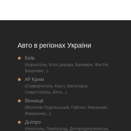
Авто в регіонах України
Київ
(Бориспіль, Біла Церква, Бровари, Фастів,
Вишневе...)
АР Крим
(Сімферополь, Керч, Євпаторія,
Севастополь, Ялта...)
Вінниця
(Могилів-Подільський, Гайсин, Хмельник,
Жмеринка...)
Дніпро
(Нікополь, Павлоград, Дніпродзержинськ,