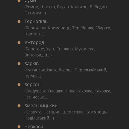
Суми
(Ромни, Шостка, Глухів, Конотоп, Лебедин,
Охтирка...)
Тернопіль
(Бережани, Кременець, Теребовля, Збараж,
Чортків...)
Ужгород
(Берегове, Хуст, Свалява, Мукачеве,
Виноградів...)
Харків
(Куп'янськ, Ізюм, Лозова, Первомайський,
Чугуїв...)
Херсон
(Скадовськ, Олешки, Нова Каховка, Каховка,
Генічеськ...)
Хмельницький
(Славута, Нетішин, Шепетівка, Кам'янець-
Подільський...)
Черкаси