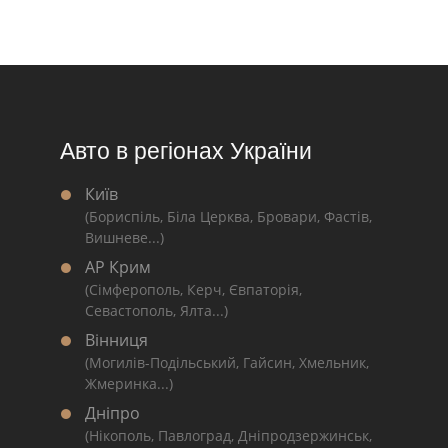
Авто в регіонах України
Київ
(Бориспіль, Біла Церква, Бровари, Фастів,
Вишневе...)
АР Крим
(Сімферополь, Керч, Євпаторія,
Севастополь, Ялта...)
Вінниця
(Могилів-Подільський, Гайсин, Хмельник,
Жмеринка...)
Дніпро
(Нікополь, Павлоград, Дніпродзержинськ,