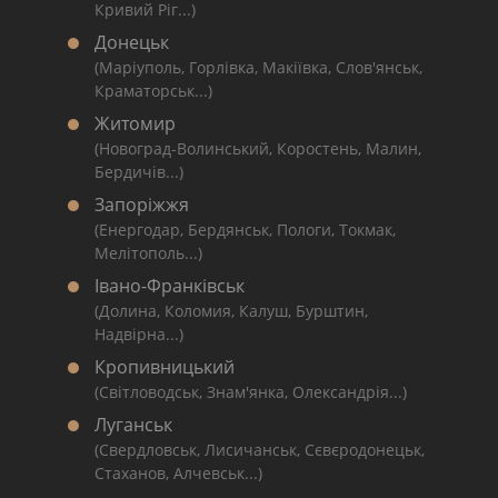
Кривий Ріг...)
Донецьк
(Маріуполь, Горлівка, Макіївка, Слов'янськ,
Краматорськ...)
Житомир
(Новоград-Волинський, Коростень, Малин,
Бердичів...)
Запоріжжя
(Енергодар, Бердянськ, Пологи, Токмак,
Мелітополь...)
Івано-Франківськ
(Долина, Коломия, Калуш, Бурштин,
Надвірна...)
Кропивницький
(Світловодськ, Знам'янка, Олександрія...)
Луганськ
(Свердловськ, Лисичанськ, Сєвєродонецьк,
Стаханов, Алчевськ...)