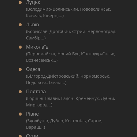
Луцьк
(Володимир-Волинський, Нововолинськ,
Ковель, Ківерці...)
Львів
(Борислав, Дрогобич, Стрий, Червоноград,
Самбір...)
Миколаїв
(Первомайськ, Новий Буг, Южноукраїнськ,
Вознесенськ...)
Одеса
(Білгород-Дністровський, Чорноморськ,
Подільськ, Ізмаїл...)
Полтава
(Горішні Плавні, Гадяч, Кременчук, Лубни,
Миргород...)
Рівне
(Здолбунів, Дубно, Костопіль, Сарни,
Вараш...)
Суми