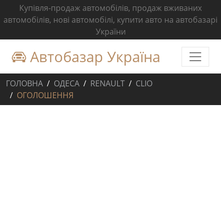
Купівля-продаж автомобілів, продаж вживаних
автомобілів, нові автомобілі, купити авто на автобазарі
України
Автобазар Україна
ГОЛОВНА
ОДЕСА
RENAULT
CLIO
ОГОЛОШЕННЯ