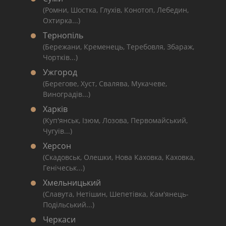
(Ромни, Шостка, Глухів, Конотоп, Лебедин,
Охтирка...)
Тернопіль
(Бережани, Кременець, Теребовля, Збараж,
Чортків...)
Ужгород
(Берегове, Хуст, Свалява, Мукачеве,
Виноградів...)
Харків
(Куп'янськ, Ізюм, Лозова, Первомайський,
Чугуїв...)
Херсон
(Скадовськ, Олешки, Нова Каховка, Каховка,
Генічеськ...)
Хмельницький
(Славута, Нетішин, Шепетівка, Кам'янець-
Подільський...)
Черкаси