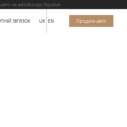
 авто на автобазарі України
ТНІЙ ЗВ'ЯЗОК
UK
EN
Продати авто