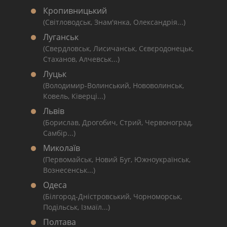
Кропивницький
(Світловодськ, Знам'янка, Олександрія...)
Луганськ
(Свердловськ, Лисичанськ, Сєвєродонецьк,
Стаханов, Алчевськ...)
Луцьк
(Володимир-Волинський, Нововолинськ,
Ковель, Ківерці...)
Львів
(Борислав, Дрогобич, Стрий, Червоноград,
Самбір...)
Миколаїв
(Первомайськ, Новий Буг, Южноукраїнськ,
Вознесенськ...)
Одеса
(Білгород-Дністровський, Чорноморськ,
Подільськ, Ізмаїл...)
Полтава