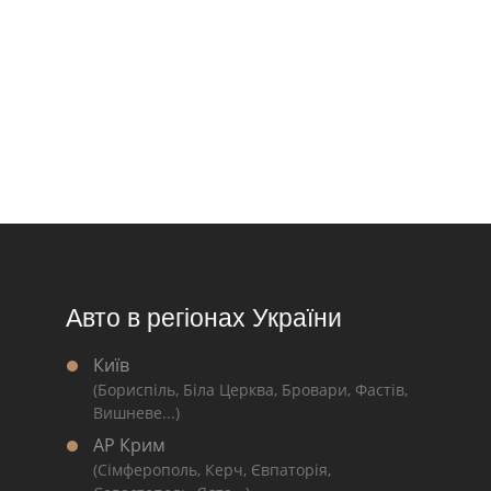
Авто в регіонах України
Київ
(Бориспіль, Біла Церква, Бровари, Фастів,
Вишневе...)
АР Крим
(Сімферополь, Керч, Євпаторія,