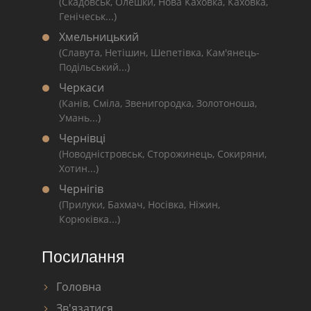
(Скадовськ, Олешки, Нова Каховка, Каховка,
Генічеськ...)
Хмельницький
(Славута, Нетішин, Шепетівка, Кам'янець-
Подільський...)
Черкаси
(Канів, Сміла, Звенигородка, Золотоноша,
Умань...)
Чернівці
(Новодністровськ, Сторожинець, Сокиряни,
Хотин...)
Чернігів
(Прилуки, Бахмач, Носівка, Ніжин,
Корюківка...)
Посилання
Головна
Зв'язатися