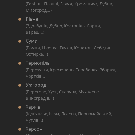
(Горішні Плавні, Гадяч, Кременчук, Лубни,
Миргород...)
Рівне
(Здолбунів, Дубно, Костопіль, Сарни,
Вараш...)
Суми
(Ромни, Шостка, Глухів, Конотоп, Лебедин,
Охтирка...)
Тернопіль
(Бережани, Кременець, Теребовля, Збараж,
Чортків...)
Ужгород
(Берегове, Хуст, Свалява, Мукачеве,
Виноградів...)
Харків
(Куп'янськ, Ізюм, Лозова, Первомайський,
Чугуїв...)
Херсон