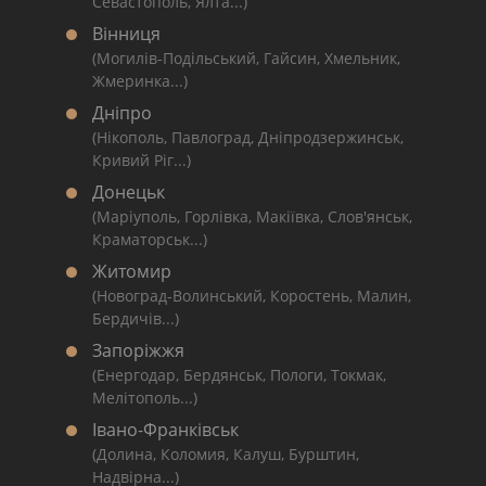
Севастополь, Ялта...)
Вінниця
(Могилів-Подільський, Гайсин, Хмельник,
Жмеринка...)
Дніпро
(Нікополь, Павлоград, Дніпродзержинськ,
Кривий Ріг...)
Донецьк
(Маріуполь, Горлівка, Макіївка, Слов'янськ,
Краматорськ...)
Житомир
(Новоград-Волинський, Коростень, Малин,
Бердичів...)
Запоріжжя
(Енергодар, Бердянськ, Пологи, Токмак,
Мелітополь...)
Івано-Франківськ
(Долина, Коломия, Калуш, Бурштин,
Надвірна...)