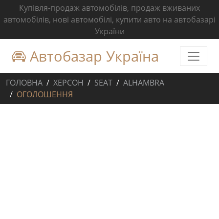
Купівля-продаж автомобілів, продаж вживаних
автомобілів, нові автомобілі, купити авто на автобазарі
України
Автобазар Україна
ГОЛОВНА
ХЕРСОН
SEAT
ALHAMBRA
ОГОЛОШЕННЯ