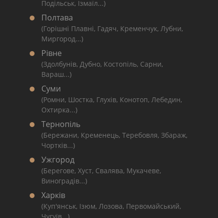
Подільськ, Ізмаїл...)
Полтава
(Горішні Плавні, Гадяч, Кременчук, Лубни,
Миргород...)
Рівне
(Здолбунів, Дубно, Костопіль, Сарни,
Вараш...)
Суми
(Ромни, Шостка, Глухів, Конотоп, Лебедин,
Охтирка...)
Тернопіль
(Бережани, Кременець, Теребовля, Збараж,
Чортків...)
Ужгород
(Берегове, Хуст, Свалява, Мукачеве,
Виноградів...)
Харків
(Куп'янськ, Ізюм, Лозова, Первомайський,
Чугуїв...)