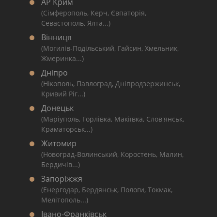
АР Крим
(Сімферополь, Керч, Євпаторія,
Севастополь, Ялта...)
Вінниця
(Могилів-Подільський, Гайсин, Хмельник,
Жмеринка...)
Дніпро
(Нікополь, Павлоград, Дніпродзержинськ,
Кривий Ріг...)
Донецьк
(Маріуполь, Горлівка, Макіївка, Слов'янськ,
Краматорськ...)
Житомир
(Новоград-Волинський, Коростень, Малин,
Бердичів...)
Запоріжжя
(Енергодар, Бердянськ, Пологи, Токмак,
Мелітополь...)
Івано-Франківськ