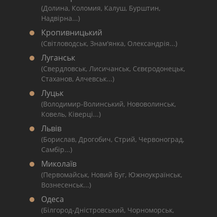
(Долина, Коломия, Калуш, Бурштин,
Надвірна...)
Кропивницький
(Світловодськ, Знам'янка, Олександрія...)
Луганськ
(Свердловськ, Лисичанськ, Сєвєродонецьк,
Стаханов, Алчевськ...)
Луцьк
(Володимир-Волинський, Нововолинськ,
Ковель, Ківерці...)
Львів
(Борислав, Дрогобич, Стрий, Червоноград,
Самбір...)
Миколаїв
(Первомайськ, Новий Буг, Южноукраїнськ,
Вознесенськ...)
Одеса
(Білгород-Дністровський, Чорноморськ,