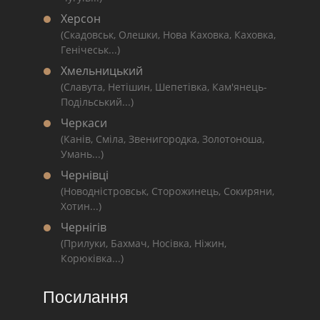
Херсон
(Скадовськ, Олешки, Нова Каховка, Каховка,
Генічеськ...)
Хмельницький
(Славута, Нетішин, Шепетівка, Кам'янець-
Подільський...)
Черкаси
(Канів, Сміла, Звенигородка, Золотоноша,
Умань...)
Чернівці
(Новодністровськ, Сторожинець, Сокиряни,
Хотин...)
Чернігів
(Прилуки, Бахмач, Носівка, Ніжин,
Корюківка...)
Посилання