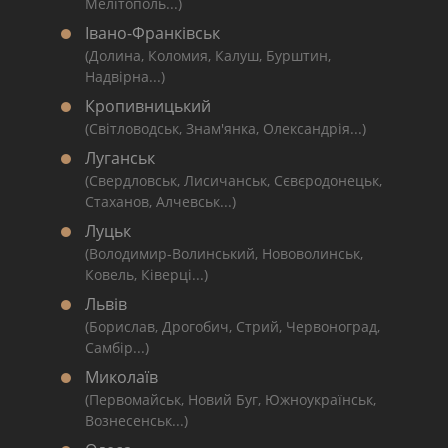
Мелітополь...)
Івано-Франківськ
(Долина, Коломия, Калуш, Бурштин,
Надвірна...)
Кропивницький
(Світловодськ, Знам'янка, Олександрія...)
Луганськ
(Свердловськ, Лисичанськ, Сєвєродонецьк,
Стаханов, Алчевськ...)
Луцьк
(Володимир-Волинський, Нововолинськ,
Ковель, Ківерці...)
Львів
(Борислав, Дрогобич, Стрий, Червоноград,
Самбір...)
Миколаїв
(Первомайськ, Новий Буг, Южноукраїнськ,
Вознесенськ...)