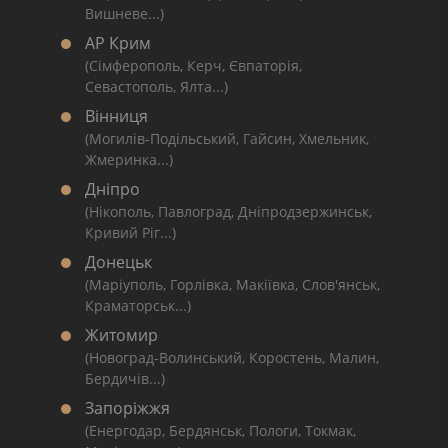
Вишневе...)
АР Крим
(Сімферополь, Керч, Євпаторія,
Севастополь, Ялта...)
Вінниця
(Могилів-Подільський, Гайсин, Хмельник,
Жмеринка...)
Дніпро
(Нікополь, Павлоград, Дніпродзержинськ,
Кривий Ріг...)
Донецьк
(Маріуполь, Горлівка, Макіївка, Слов'янськ,
Краматорськ...)
Житомир
(Новоград-Волинський, Коростень, Малин,
Бердичів...)
Запоріжжя
(Енергодар, Бердянськ, Пологи, Токмак,