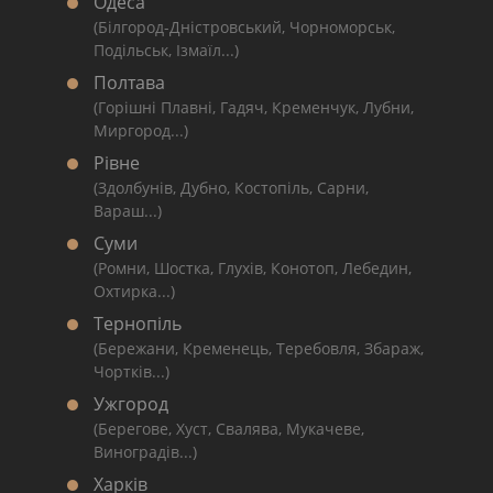
Одеса
(Білгород-Дністровський, Чорноморськ,
Подільськ, Ізмаїл...)
Полтава
(Горішні Плавні, Гадяч, Кременчук, Лубни,
Миргород...)
Рівне
(Здолбунів, Дубно, Костопіль, Сарни,
Вараш...)
Суми
(Ромни, Шостка, Глухів, Конотоп, Лебедин,
Охтирка...)
Тернопіль
(Бережани, Кременець, Теребовля, Збараж,
Чортків...)
Ужгород
(Берегове, Хуст, Свалява, Мукачеве,
Виноградів...)
Харків