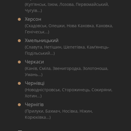
(Куп'янськ, Ізюм, Лозова, Первомайський,
Чугуїв...)
Херсон
(Скадовськ, Олешки, Нова Каховка, Каховка,
Генічеськ...)
Хмельницький
(Славута, Нетішин, Шепетівка, Кам'янець-
Подільський...)
Черкаси
(Канів, Сміла, Звенигородка, Золотоноша,
Умань...)
Чернівці
(Новодністровськ, Сторожинець, Сокиряни,
Хотин...)
Чернігів
(Прилуки, Бахмач, Носівка, Ніжин,
Корюківка...)