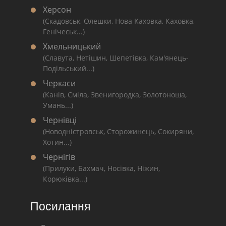
Херсон
(Скадовськ, Олешки, Нова Каховка, Каховка,
Генічеськ...)
Хмельницький
(Славута, Нетішин, Шепетівка, Кам'янець-
Подільський...)
Черкаси
(Канів, Сміла, Звенигородка, Золотоноша,
Умань...)
Чернівці
(Новодністровськ, Сторожинець, Сокиряни,
Хотин...)
Чернігів
(Прилуки, Бахмач, Носівка, Ніжин,
Корюківка...)
Посилання