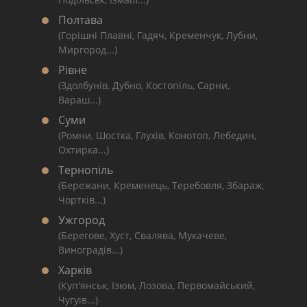
Полтава
(Горішні Плавні, Гадяч, Кременчук, Лубни,
Миргород...)
Рівне
(Здолбунів, Дубно, Костопіль, Сарни,
Вараш...)
Суми
(Ромни, Шостка, Глухів, Конотоп, Лебедин,
Охтирка...)
Тернопіль
(Бережани, Кременець, Теребовля, Збараж,
Чортків...)
Ужгород
(Берегове, Хуст, Свалява, Мукачеве,
Виноградів...)
Харків
(Куп'янськ, Ізюм, Лозова, Первомайський,
Чугуїв...)