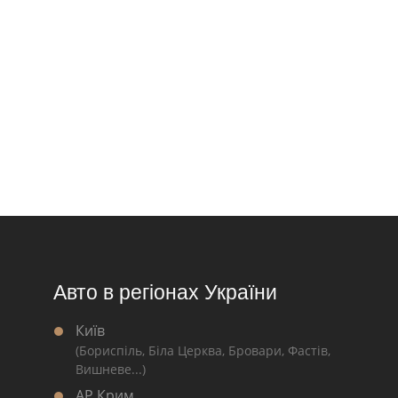
Авто в регіонах України
Київ
(Бориспіль, Біла Церква, Бровари, Фастів,
Вишневе...)
АР Крим