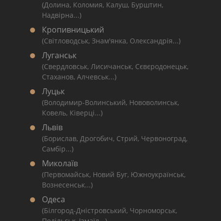
(Долина, Коломия, Калуш, Бурштин,
Надвірна...)
Кропивницький
(Світловодськ, Знам'янка, Олександрія...)
Луганськ
(Свердловськ, Лисичанськ, Сєвєродонецьк,
Стаханов, Алчевськ...)
Луцьк
(Володимир-Волинський, Нововолинськ,
Ковель, Ківерці...)
Львів
(Борислав, Дрогобич, Стрий, Червоноград,
Самбір...)
Миколаїв
(Первомайськ, Новий Буг, Южноукраїнськ,
Вознесенськ...)
Одеса
(Білгород-Дністровський, Чорноморськ,
Подільськ, Ізмаїл...)