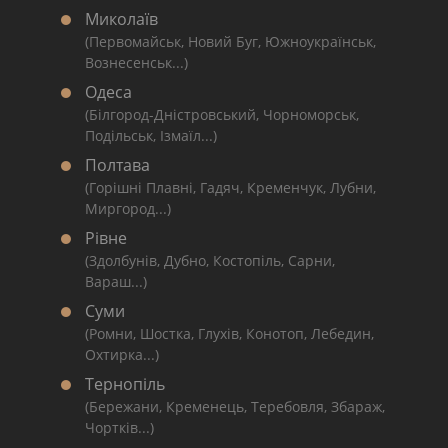
Миколаїв
(Первомайськ, Новий Буг, Южноукраїнськ,
Вознесенськ...)
Одеса
(Білгород-Дністровський, Чорноморськ,
Подільськ, Ізмаїл...)
Полтава
(Горішні Плавні, Гадяч, Кременчук, Лубни,
Миргород...)
Рівне
(Здолбунів, Дубно, Костопіль, Сарни,
Вараш...)
Суми
(Ромни, Шостка, Глухів, Конотоп, Лебедин,
Охтирка...)
Тернопіль
(Бережани, Кременець, Теребовля, Збараж,
Чортків...)