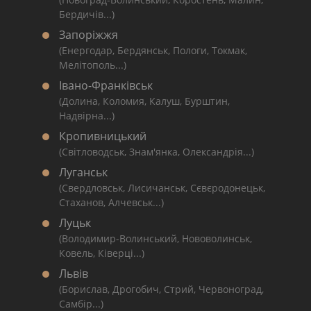
Бердичів...)
Запоріжжя
(Енергодар, Бердянськ, Пологи, Токмак,
Мелітополь...)
Івано-Франківськ
(Долина, Коломия, Калуш, Бурштин,
Надвірна...)
Кропивницький
(Світловодськ, Знам'янка, Олександрія...)
Луганськ
(Свердловськ, Лисичанськ, Сєвєродонецьк,
Стаханов, Алчевськ...)
Луцьк
(Володимир-Волинський, Нововолинськ,
Ковель, Ківерці...)
Львів
(Борислав, Дрогобич, Стрий, Червоноград,
Самбір...)