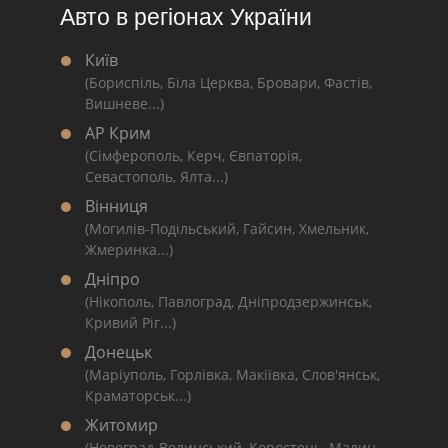
Авто в регіонах України
Київ
(Бориспіль, Біла Церква, Бровари, Фастів,
Вишневе...)
АР Крим
(Сімферополь, Керч, Євпаторія,
Севастополь, Ялта...)
Вінниця
(Могилів-Подільський, Гайсин, Хмельник,
Жмеринка...)
Дніпро
(Нікополь, Павлоград, Дніпродзержинськ,
Кривий Ріг...)
Донецьк
(Маріуполь, Горлівка, Макіївка, Слов'янськ,
Краматорськ...)
Житомир
(Новоград-Волинський, Коростень, Малин,