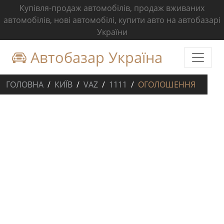
Купівля-продаж автомобілів, продаж вживаних
автомобілів, нові автомобілі, купити авто на автобазарі
України
Автобазар Україна
ГОЛОВНА
КИЇВ
VAZ
1111
ОГОЛОШЕННЯ