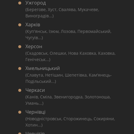
Ужгород
(Берегове, Хуст, Свалява, Мукачеве,
Виноградів...)
Харків
(Куп'янськ, Ізюм, Лозова, Первомайський,
Чугуїв...)
Херсон
(Скадовськ, Олешки, Нова Каховка, Каховка,
Генічеськ...)
Хмельницький
(Славута, Нетішин, Шепетівка, Кам'янець-
Подільський...)
Черкаси
(Канів, Сміла, Звенигородка, Золотоноша,
Умань...)
Чернівці
(Новодністровськ, Сторожинець, Сокиряни,
Хотин...)
Чернігів